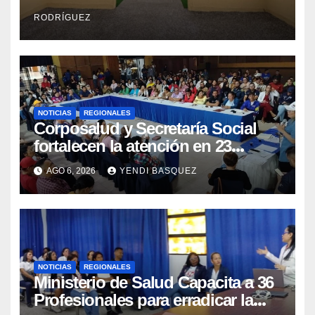
Integral Aragua
RODRÍGUEZ
NOTICIAS
REGIONALES
Corposalud y Secretaría Social
fortalecen la atención en 23
municipios
AGO 6, 2026
YENDI BASQUEZ
NOTICIAS
REGIONALES
Ministerio de Salud Capacita a 36
Profesionales para erradicar la