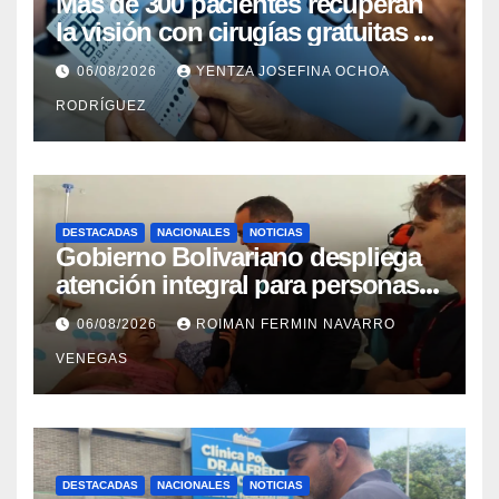
Más de 300 pacientes recuperan
la visión con cirugías gratuitas de
cataratas en Zulia
06/08/2026
YENTZA JOSEFINA OCHOA
RODRÍGUEZ
DESTACADAS
NACIONALES
NOTICIAS
Gobierno Bolivariano despliega
atención integral para personas
con discapacidad en
06/08/2026
ROIMAN FERMIN NAVARRO
campamentos de La Guaira
VENEGAS
DESTACADAS
NACIONALES
NOTICIAS