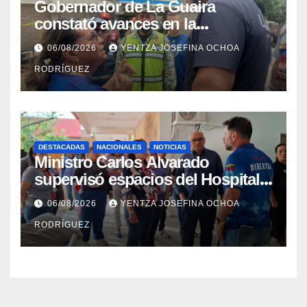
Gobernador de La Guaira
constató avances en la
rehabilitación del Hospitalito de
06/08/2026
YENTZA JOSEFINA OCHOA
Catia la Mar
RODRÍGUEZ
DESTACADAS
NACIONALES
NOTICIAS
Ministro Carlos Alvarado
supervisó espacios del Hospital
Dermatológico Dr. Martín Vegas
06/08/2026
YENTZA JOSEFINA OCHOA
en La Guaira
RODRÍGUEZ