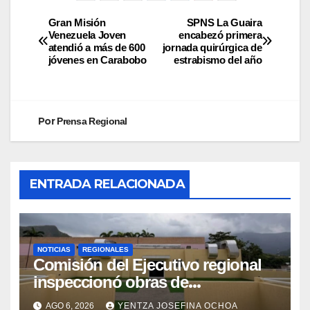
Gran Misión
SPNS La Guaira
Venezuela Joven
encabezó primera
atendió a más de 600
jornada quirúrgica de
jóvenes en Carabobo
estrabismo del año
Por
Prensa Regional
ENTRADA RELACIONADA
NOTICIAS
REGIONALES
Comisión del Ejecutivo regional
inspeccionó obras de
recuperación en la Maternidad
AGO 6, 2026
YENTZA JOSEFINA OCHOA