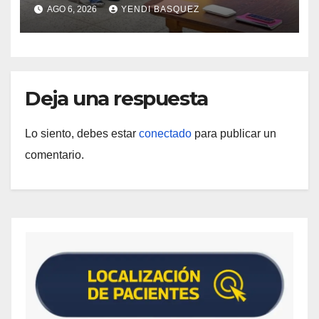
Tuberculosis en Yaracuy
AGO 6, 2026
YENDI BASQUEZ
Deja una respuesta
Lo siento, debes estar
conectado
para publicar un
comentario.