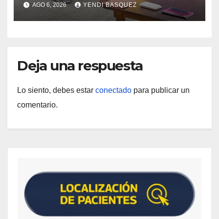
Tuberculosis en Yaracuy
AGO 6, 2026
YENDI BASQUEZ
Deja una respuesta
Lo siento, debes estar
conectado
para publicar un
comentario.