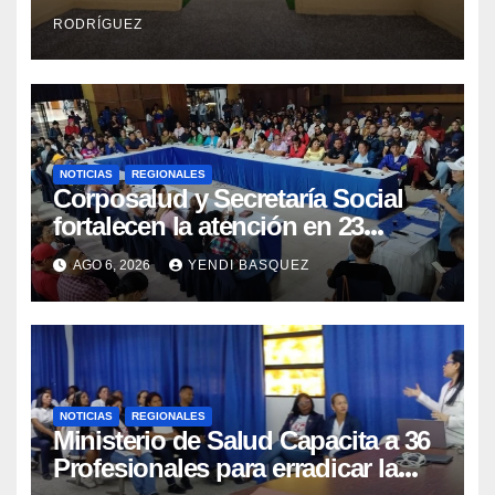
Integral Aragua
RODRÍGUEZ
NOTICIAS
REGIONALES
Corposalud y Secretaría Social
fortalecen la atención en 23
municipios
AGO 6, 2026
YENDI BASQUEZ
NOTICIAS
REGIONALES
Ministerio de Salud Capacita a 36
Profesionales para erradicar la