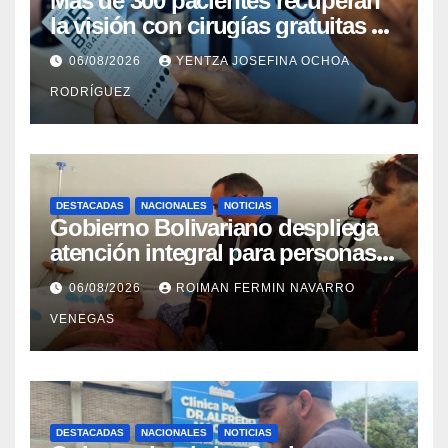
Más de 300 pacientes recuperan
la visión con cirugías gratuitas de
cataratas en Zulia
06/08/2026
YENTZA JOSEFINA OCHOA
RODRÍGUEZ
DESTACADAS
NACIONALES
NOTICIAS
Gobierno Bolivariano despliega
atención integral para personas
con discapacidad en
06/08/2026
ROIMAN FERMIN NAVARRO
campamentos de La Guaira
VENEGAS
DESTACADAS
NACIONALES
NOTICIAS