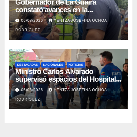
Gobernador de La Guaira
constató avances en la
rehabilitación del Hospitalito de
06/08/2026
YENTZA JOSEFINA OCHOA
Catia la Mar
RODRÍGUEZ
DESTACADAS
NACIONALES
NOTICIAS
Ministro Carlos Alvarado
supervisó espacios del Hospital
Dermatológico Dr. Martín Vegas
06/08/2026
YENTZA JOSEFINA OCHOA
en La Guaira
RODRÍGUEZ