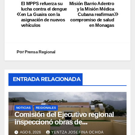
El MPPS refuerza su
Misión Barrio Adentro
lucha contra el dengue
y la Misión Médica
en La Guaira con la
Cubana reafirman
asignación de nuevos
compromiso de salud
vehículos
en Monagas
Por
Prensa Regional
ENTRADA RELACIONADA
NOTICIAS
REGIONALES
Comisión del Ejecutivo regional
inspeccionó obras de
recuperación en la Maternidad
AGO 6, 2026
YENTZA JOSEFINA OCHOA