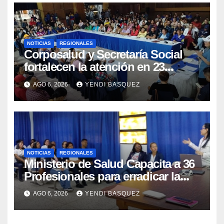
NOTICIAS
REGIONALES
Corposalud y Secretaría Social
fortalecen la atención en 23
municipios
AGO 6, 2026
YENDI BASQUEZ
NOTICIAS
REGIONALES
Ministerio de Salud Capacita a 36
Profesionales para erradicar la
Tuberculosis en Yaracuy
AGO 6, 2026
YENDI BASQUEZ