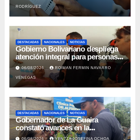
RODRÍGUEZ
DESTACADAS
NACIONALES
NOTICIAS
Gobierno Bolivariano despliega
atención integral para personas
con discapacidad en
06/08/2026
ROIMAN FERMIN NAVARRO
campamentos de La Guaira
VENEGAS
DESTACADAS
NACIONALES
NOTICIAS
Gobernador de La Guaira
constató avances en la
rehabilitación del Hospitalito de
06/08/2026
YENTZA JOSEFINA OCHOA