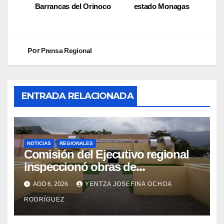
Barrancas del Orinoco
estado Monagas
Por
Prensa Regional
ENTRADA RELACIONADA
NOTICIAS
REGIONALES
Comisión del Ejecutivo regional
inspeccionó obras de
recuperación en la Maternidad
AGO 6, 2026
YENTZA JOSEFINA OCHOA
Integral Aragua
RODRÍGUEZ