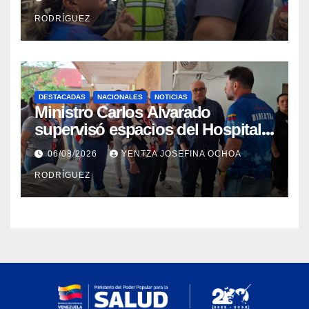
Catia la Mar
RODRÍGUEZ
DESTACADAS
NACIONALES
NOTICIAS
Ministro Carlos Alvarado
supervisó espacios del Hospital
Dermatológico Dr. Martín Vegas
06/08/2026
YENTZA JOSEFINA OCHOA
en La Guaira
RODRÍGUEZ