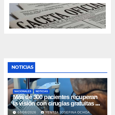
NOTICIAS
NACIONALES
NOTICIAS
Más de 300 pacientes recuperan
la visión con cirugías gratuitas de
cataratas en Zulia
06/08/2026
YENTZA JOSEFINA OCHOA