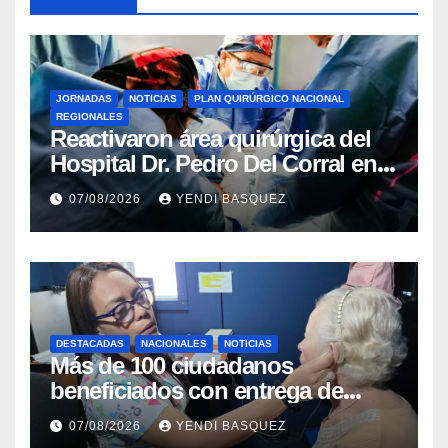
JORNADAS
NOTICIAS
PLAN QUIRÚRGICO NACIONAL
REGIONALES
Reactivaron área quirúrgica del
Hospital Dr. Pedro Del Corral en
Guárico
07/08/2026
YENDI BASQUEZ
DESTACADAS
NACIONALES
NOTICIAS
Más de 100 ciudadanos
beneficiados con entrega de
prótesis auditivas en el Centro de
07/08/2026
YENDI BASQUEZ
Rehabilitación J.J. Arvelo