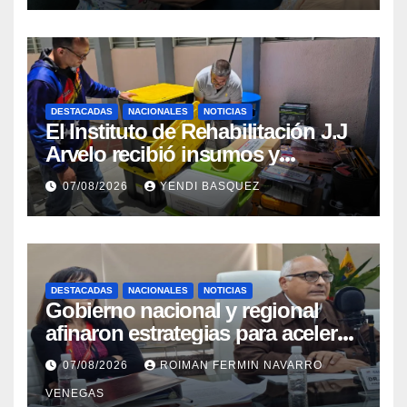
DESTACADAS
NACIONALES
NOTICIAS
El Instituto de Rehabilitación J.J
Arvelo recibió insumos y
herramientas para la atención de
07/08/2026
YENDI BASQUEZ
personas con discapacidad
DESTACADAS
NACIONALES
NOTICIAS
Gobierno nacional y regional
afinaron estrategias para acelerar
la vacunación antirrábica en el
07/08/2026
ROIMAN FERMIN NAVARRO
estado Zulia
VENEGAS