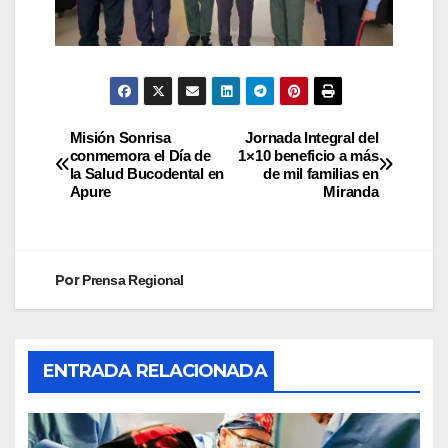
Misión Sonrisa
Jornada Integral del
conmemora el Día de
1×10 beneficio a más
la Salud Bucodental en
de mil familias en
Apure
Miranda
Por
Prensa Regional
ENTRADA RELACIONADA