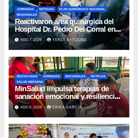
JORNADAS
NOTICIAS
PLAN QUIRÚRGICO NACIONAL
REGIONALES
Reactivaron área quirúrgica del
Hospital Dr. Pedro Del Corral en
Guárico
AGO 7, 2026
YENDI BASQUEZ
DESTACADAS
JORNADAS
NACIONALES
NOTICIAS
SALUD INDÍGENA
MinSalud impulsa terapias de
sanación emocional y resiliencia
post-sismo junto a comunidades
AGO 6, 2026
ERIKA GARCÍA
indígenas en Caracas