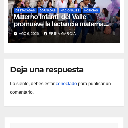
DESTACADAS
JORNADAS
NACIONALES
NOTICIAS
Materno Infantil del Valle
promueve la lactancia materna
como un inicio sostenible para la
AGO 6, 2026
ERIKA GARCÍA
vida
Deja una respuesta
Lo siento, debes estar
conectado
para publicar un
comentario.