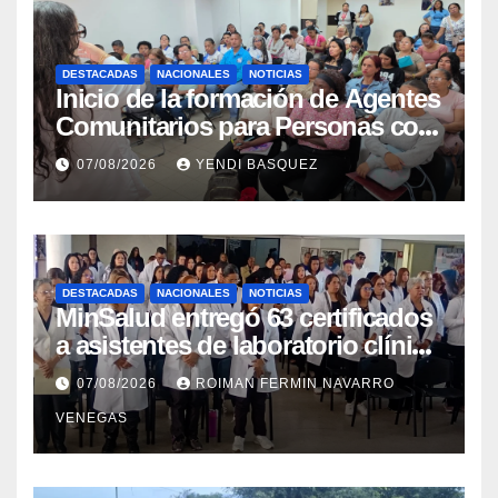
DESTACADAS
NACIONALES
NOTICIAS
Inicio de la formación de Agentes
Comunitarios para Personas con
Discapacidad en el Centro de
07/08/2026
YENDI BASQUEZ
Rehabilitación J.J. Arvelo
DESTACADAS
NACIONALES
NOTICIAS
MinSalud entregó 63 certificados
a asistentes de laboratorio clínico
para garantizar respaldo legal y
07/08/2026
ROIMAN FERMIN NAVARRO
profesional
VENEGAS