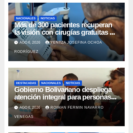
NACIONALES
NOTICIAS
Más de 300 pacientes recuperan
la visión con cirugías gratuitas de
cataratas en Zulia
AGO 6, 2026
YENTZA JOSEFINA OCHOA
RODRÍGUEZ
DESTACADAS
NACIONALES
NOTICIAS
Gobierno Bolivariano despliega
atención integral para personas
con discapacidad en
AGO 6, 2026
ROIMAN FERMIN NAVARRO
campamentos de La Guaira
VENEGAS