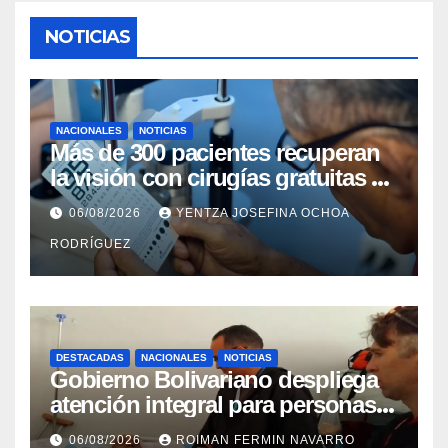
NOTICIAS
NACIONALES
NOTICIAS
Más de 300 pacientes recuperan
la visión con cirugías gratuitas de
cataratas en Zulia
06/08/2026
YENTZA JOSEFINA OCHOA
RODRÍGUEZ
DESTACADAS
NACIONALES
NOTICIAS
Gobierno Bolivariano despliega
atención integral para personas
con discapacidad en
06/08/2026
ROIMAN FERMIN NAVARRO