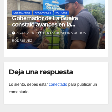
DESTACADAS
NACIONALES
NOTICIAS
Gobernador de La Guaira
constató avances en la
rehabilitación del Hospitalito de
AGO 6, 2026
YENTZA JOSEFINA OCHOA
Catia la Mar
RODRÍGUEZ
Deja una respuesta
Lo siento, debes estar
conectado
para publicar un
comentario.