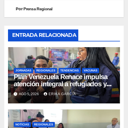
Por
Prensa Regional
ENTRADA RELACIONADA
JORNADAS
REGIONALES
TENDENCIAS
VACUNAS
​Plan Venezuela Renace impulsa
atención integral a refugiados y
evaluación de vacunación en
AGO 5, 2026
ERIKA GARCÍA
Aragua
NOTICIAS
REGIONALES