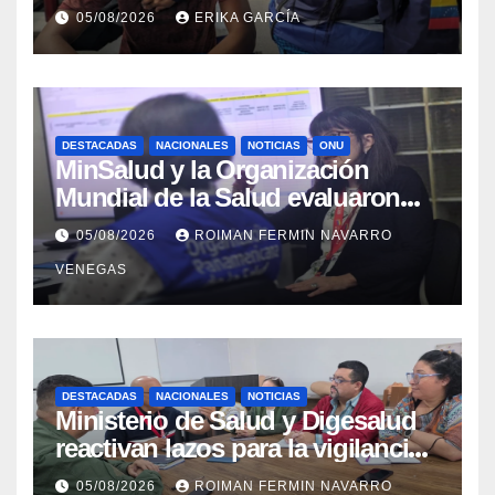
evaluación de vacunación en
05/08/2026
ERIKA GARCÍA
Aragua
DESTACADAS
NACIONALES
NOTICIAS
ONU
MinSalud y la Organización
Mundial de la Salud evaluaron
propuesta técnica integral en
05/08/2026
ROIMAN FERMIN NAVARRO
materia de agua saneamiento e
VENEGAS
higiene ante contingencia
sísmica
DESTACADAS
NACIONALES
NOTICIAS
Ministerio de Salud y Digesalud
reactivan lazos para la vigilancia
epidemiológica y el control de
05/08/2026
ROIMAN FERMIN NAVARRO