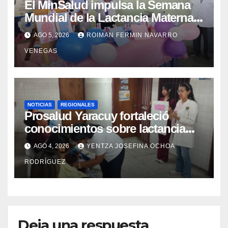
El MinSalud impulsa la Semana
Mundial de la Lactancia Materna
con un despliegue comunitario
AGO 5, 2026
ROIMAN FERMIN NAVARRO
en Cojedes Mérida y Yaracuy
VENEGAS
NOTICIAS
REGIONALES
Prosalud Yaracuy fortaleció
conocimientos sobre lactancia
materna en la red de ASIC
AGO 4, 2026
YENTZA JOSEFINA OCHOA
RODRÍGUEZ
Deja una respuesta