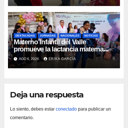
indígenas en Caracas
DESTACADAS
JORNADAS
NACIONALES
NOTICIAS
Materno Infantil del Valle
promueve la lactancia materna
como un inicio sostenible para la
AGO 6, 2026
ERIKA GARCÍA
vida
Deja una respuesta
Lo siento, debes estar
conectado
para publicar un
comentario.