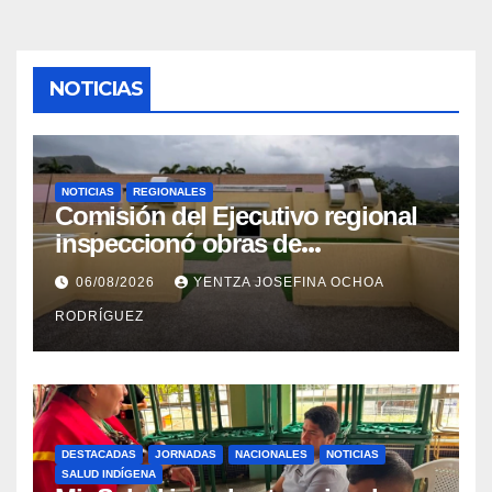
NOTICIAS
NOTICIAS
REGIONALES
Comisión del Ejecutivo regional
inspeccionó obras de
recuperación en la Maternidad
06/08/2026
YENTZA JOSEFINA OCHOA
Integral Aragua
RODRÍGUEZ
DESTACADAS
JORNADAS
NACIONALES
NOTICIAS
SALUD INDÍGENA