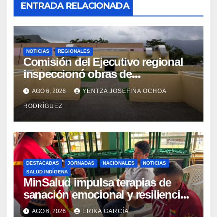
ENTRADA RELACIONADA
NOTICIAS
REGIONALES
Comisión del Ejecutivo regional
inspeccionó obras de
recuperación en la Maternidad
AGO 6, 2026
YENTZA JOSEFINA OCHOA
Integral Aragua
RODRÍGUEZ
DESTACADAS
JORNADAS
NACIONALES
NOTICIAS
SALUD INDÍGENA
MinSalud impulsa terapias de
sanación emocional y resiliencia
post-sismo junto a comunidades
AGO 6, 2026
ERIKA GARCÍA