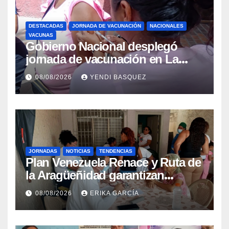
DESTACADAS
JORNADA DE VACUNACIÓN
NACIONALES
VACUNAS
Gobierno Nacional desplegó
jornada de vacunación en La
Guaira para garantizar protección
08/08/2026
YENDI BASQUEZ
epidemiológica
JORNADAS
NOTICIAS
TENDENCIAS
Plan Venezuela Renace y Ruta de
la Aragüeñidad garantizan
atención médica integral en
08/08/2026
ERIKA GARCÍA
Aragua