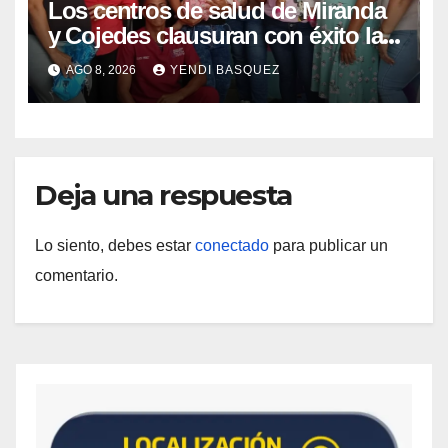
Los centros de salud de Miranda
y Cojedes clausuran con éxito la
Semana Mundial de la Lactancia
AGO 8, 2026
YENDI BASQUEZ
Materna
Deja una respuesta
Lo siento, debes estar
conectado
para publicar un
comentario.