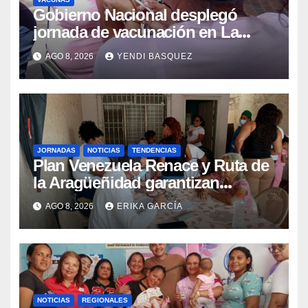
Gobierno Nacional desplegó
jornada de vacunación en La
Guaira para garantizar protección
AGO 8, 2026
YENDI BASQUEZ
epidemiológica
JORNADAS
NOTICIAS
TENDENCIAS
Plan Venezuela Renace y Ruta de
la Aragüeñidad garantizan
atención médica integral en
AGO 8, 2026
ERIKA GARCÍA
Aragua
NOTICIAS
REGIONALES