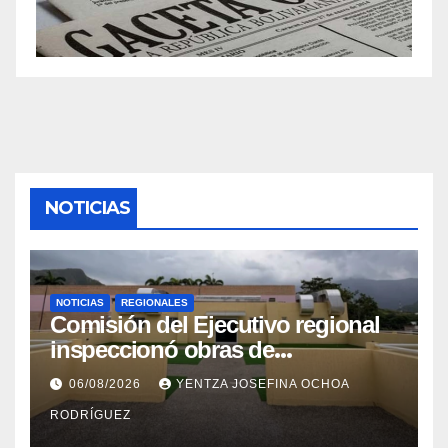
NOTICIAS
NOTICIAS
REGIONALES
Comisión del Ejecutivo regional
inspeccionó obras de
recuperación en la Maternidad
06/08/2026
YENTZA JOSEFINA OCHOA
Integral Aragua
RODRÍGUEZ