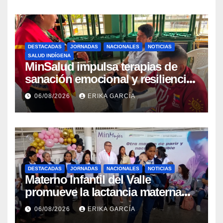
DESTACADAS
JORNADAS
NACIONALES
NOTICIAS
SALUD INDÍGENA
MinSalud impulsa terapias de
sanación emocional y resiliencia
post-sismo junto a comunidades
06/08/2026
ERIKA GARCÍA
indígenas en Caracas
DESTACADAS
JORNADAS
NACIONALES
NOTICIAS
Materno Infantil del Valle
promueve la lactancia materna
como un inicio sostenible para la
06/08/2026
ERIKA GARCÍA
vida