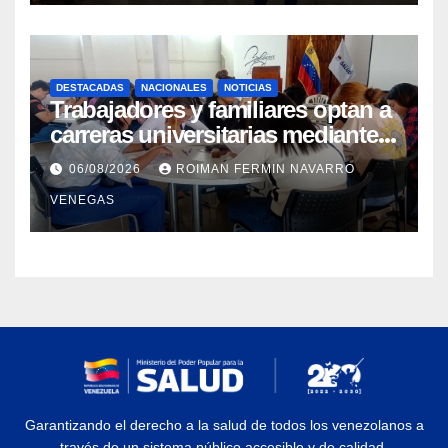
DESTACADAS
NACIONALES
NOTICIAS
Trabajadores y familiares optan a
carreras universitarias mediante
convenio entre MinSalud y la
06/08/2026
ROIMAN FERMIN NAVARRO
UCV
VENEGAS
Garantizando el derecho a la salud de todos los venezolanos a
través de un sistema público accesible y de calidad.