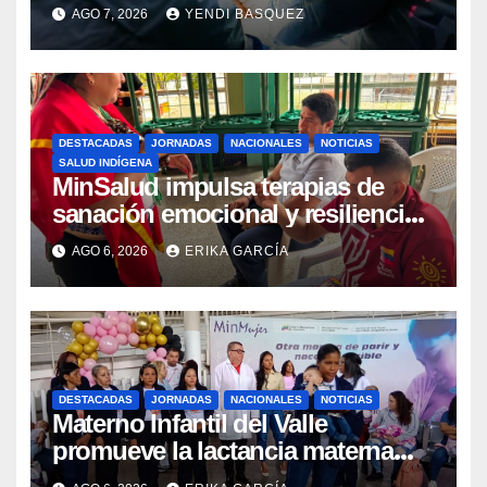
Guárico
AGO 7, 2026
YENDI BASQUEZ
DESTACADAS
JORNADAS
NACIONALES
NOTICIAS
SALUD INDÍGENA
MinSalud impulsa terapias de
sanación emocional y resiliencia
post-sismo junto a comunidades
AGO 6, 2026
ERIKA GARCÍA
indígenas en Caracas
DESTACADAS
JORNADAS
NACIONALES
NOTICIAS
Materno Infantil del Valle
promueve la lactancia materna
como un inicio sostenible para la