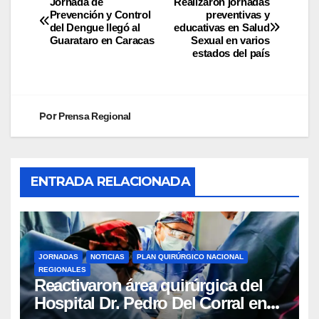
Jornada de
Realizaron jornadas
Prevención y Control
preventivas y
del Dengue llegó al
educativas en Salud
Guarataro en Caracas
Sexual en varios
estados del país
Por
Prensa Regional
ENTRADA RELACIONADA
JORNADAS
NOTICIAS
PLAN QUIRÚRGICO NACIONAL
REGIONALES
Reactivaron área quirúrgica del
Hospital Dr. Pedro Del Corral en