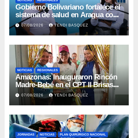
NOTICIAS
REGIONALES
Gobierno Bolivariano fortalece el
sistema de salud en Aragua con
la reinauguración del CDI La
07/08/2026
YENDI BASQUEZ
Mora
NOTICIAS
REGIONALES
​Amazonas: Inauguraron Rincón
Madre-Bebé en el CPT II Brisas
del Aeropuerto ​Inauguraron
07/08/2026
YENDI BASQUEZ
Rincón
JORNADAS
NOTICIAS
PLAN QUIRÚRGICO NACIONAL