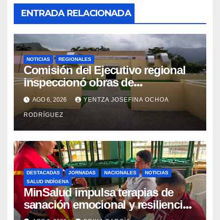
ENTRADA RELACIONADA
NOTICIAS
REGIONALES
Comisión del Ejecutivo regional
inspeccionó obras de
recuperación en la Maternidad
AGO 6, 2026
YENTZA JOSEFINA OCHOA
Integral Aragua
RODRÍGUEZ
DESTACADAS
JORNADAS
NACIONALES
NOTICIAS
SALUD INDÍGENA
MinSalud impulsa terapias de
sanación emocional y resiliencia
post-sismo junto a comunidades