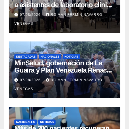
a asistentes de laboratorio clínico
para garantizar respaldo legal y
07/08/2026
ROIMAN FERMIN NAVARRO
profesional
VENEGAS
DESTACADAS
NACIONALES
NOTICIAS
MinSalud, gobernación de La
Guaira y Plan Venezuela Renace
iniciaron la rehabilitación integral
07/08/2026
ROIMAN FERMIN NAVARRO
del Centro Psicofamiliar El Niño y
VENEGAS
el Mar
NACIONALES
NOTICIAS
Más de 300 pacientes recuperan