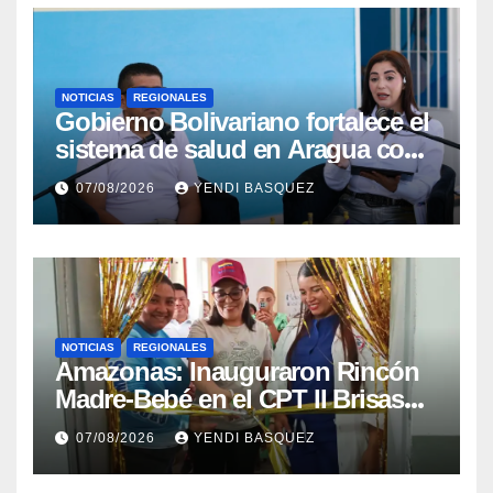
NOTICIAS
REGIONALES
Gobierno Bolivariano fortalece el
sistema de salud en Aragua con
la reinauguración del CDI La
07/08/2026
YENDI BASQUEZ
Mora
NOTICIAS
REGIONALES
​Amazonas: Inauguraron Rincón
Madre-Bebé en el CPT II Brisas
del Aeropuerto ​Inauguraron
07/08/2026
YENDI BASQUEZ
Rincón