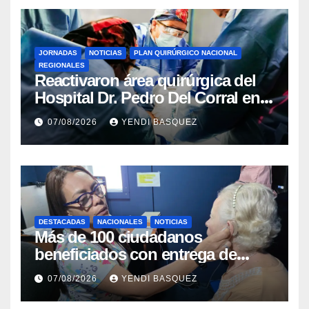
JORNADAS
NOTICIAS
PLAN QUIRÚRGICO NACIONAL
REGIONALES
Reactivaron área quirúrgica del
Hospital Dr. Pedro Del Corral en
Guárico
07/08/2026
YENDI BASQUEZ
DESTACADAS
NACIONALES
NOTICIAS
Más de 100 ciudadanos
beneficiados con entrega de
prótesis auditivas en el Centro de
07/08/2026
YENDI BASQUEZ
Rehabilitación J.J. Arvelo