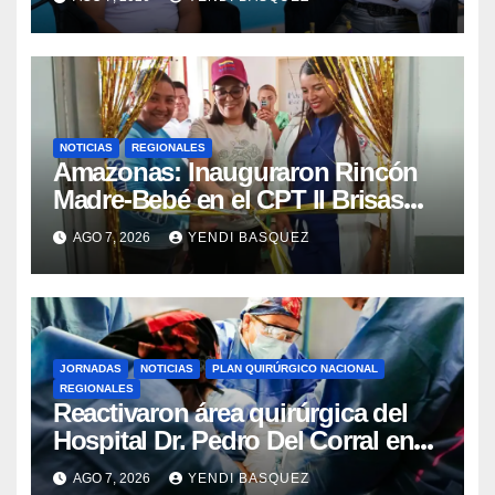
NOTICIAS
REGIONALES
​Amazonas: Inauguraron Rincón
Madre-Bebé en el CPT II Brisas
del Aeropuerto ​Inauguraron
AGO 7, 2026
YENDI BASQUEZ
Rincón
JORNADAS
NOTICIAS
PLAN QUIRÚRGICO NACIONAL
REGIONALES
Reactivaron área quirúrgica del
Hospital Dr. Pedro Del Corral en
Guárico
AGO 7, 2026
YENDI BASQUEZ