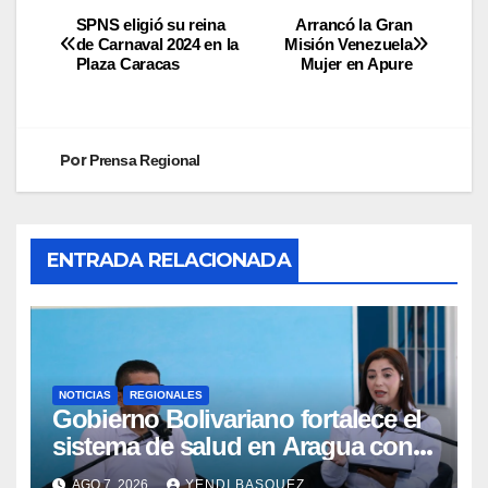
SPNS eligió su reina
Arrancó la Gran
de Carnaval 2024 en la
Misión Venezuela
Plaza Caracas
Mujer en Apure
Por
Prensa Regional
ENTRADA RELACIONADA
NOTICIAS
REGIONALES
Gobierno Bolivariano fortalece el
sistema de salud en Aragua con
la reinauguración del CDI La Mora
AGO 7, 2026
YENDI BASQUEZ