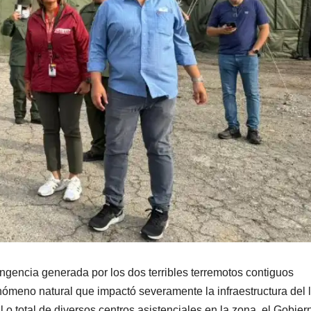
ingencia generada por los dos terribles terremotos contiguos
nómeno natural que impactó severamente la infraestructura del li
ial o total de diversos centros asistenciales en la zona, el Gobier