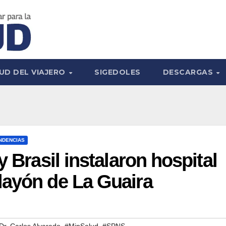
UD DEL VIAJERO
SIGEDOLES
DESCARGAS
NDENCIAS
y Brasil instalaron hospital
layón de La Guaira
,
,
Dr. Carlos Alvarado
#MinSalud
#SPNS