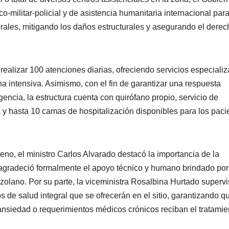
o-militar-policial y de asistencia humanitaria internacional par
porales, mitigando los daños estructurales y asegurando el derec
 realizar 100 atenciones diarias, ofreciendo servicios especiali
na intensiva. Asimismo, con el fin de garantizar una respuesta
gencia, la estructura cuenta con quirófano propio, servicio de
s y hasta 10 camas de hospitalización disponibles para los paci
reno, el ministro Carlos Alvarado destacó la importancia de la
 agradeció formalmente el apoyo técnico y humano brindado por
zolano. Por su parte, la viceministra Rosalbina Hurtado superv
s de salud integral que se ofrecerán en el sitio, garantizando q
 ansiedad o requerimientos médicos crónicos reciban el tratamie