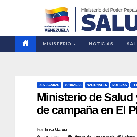
MINISTERIO
NOTICIAS
SAL
DESTACADAS
JORNADAS
NACIONALES
NOTICIAS
TE
Ministerio de Salud 
de campaña en El P
Por
Erika García
,
##ayudaHumanitaria
#Ministro 