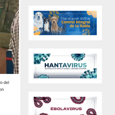
o del
ron