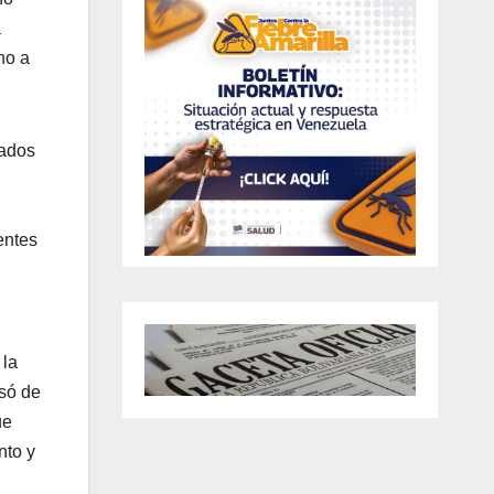
a
ho a
zados
entes
 la
isó de
ue
nto y