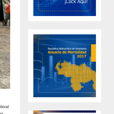
toral
no