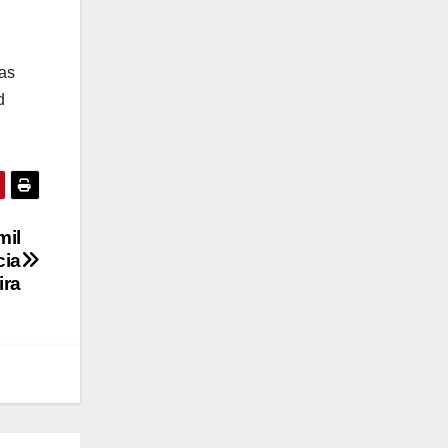
ras
d
mil
cia
ira