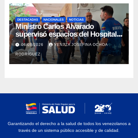
DESTACADAS
NACIONALES
NOTICIAS
Ministro Carlos Alvarado
supervisó espacios del Hospital
Dermatológico Dr. Martín Vegas
06/08/2026
YENTZA JOSEFINA OCHOA
en La Guaira
RODRÍGUEZ
Garantizando el derecho a la salud de todos los venezolanos a
través de un sistema público accesible y de calidad.