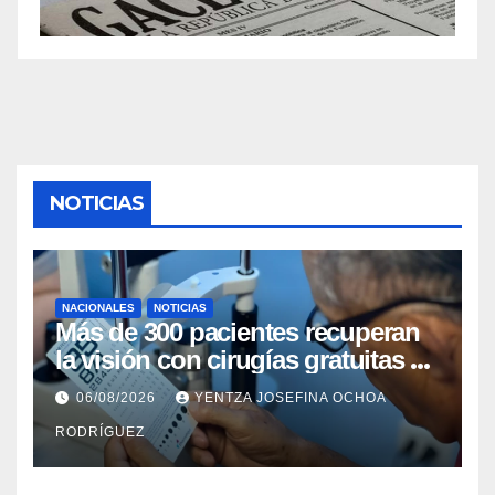
NOTICIAS
NACIONALES
NOTICIAS
Más de 300 pacientes recuperan
la visión con cirugías gratuitas de
cataratas en Zulia
06/08/2026
YENTZA JOSEFINA OCHOA
RODRÍGUEZ