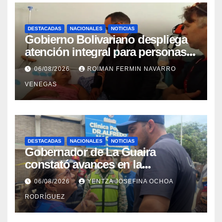
DESTACADAS
NACIONALES
NOTICIAS
Gobierno Bolivariano despliega
atención integral para personas
con discapacidad en
06/08/2026
ROIMAN FERMIN NAVARRO
campamentos de La Guaira
VENEGAS
DESTACADAS
NACIONALES
NOTICIAS
Gobernador de La Guaira
constató avances en la
rehabilitación del Hospitalito de
06/08/2026
YENTZA JOSEFINA OCHOA
Catia la Mar
RODRÍGUEZ