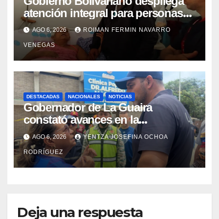
Gobierno Bolivariano despliega
atención integral para personas
con discapacidad en
AGO 6, 2026
ROIMAN FERMIN NAVARRO
campamentos de La Guaira
VENEGAS
DESTACADAS
NACIONALES
NOTICIAS
Gobernador de La Guaira
constató avances en la
rehabilitación del Hospitalito de
AGO 6, 2026
YENTZA JOSEFINA OCHOA
Catia la Mar
RODRÍGUEZ
Deja una respuesta