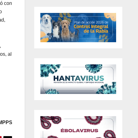
ió con
o
ad,
,
os, al
 MPPS