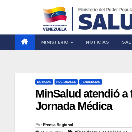
MINISTERIO
NOTICIAS
SAL
NOTICIAS
REGIONALES
TENDENCIAS
MinSalud atendió a
Jornada Médica
Por
Prensa Regional
#Presidente Nicolás Maduro