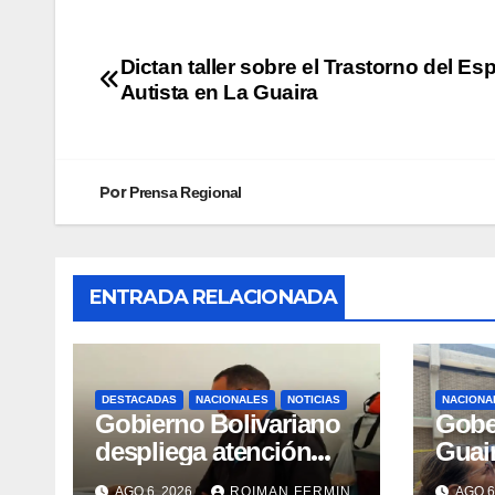
Dictan taller sobre el Trastorno del Es
Autista en La Guaira
Por
Prensa Regional
ENTRADA RELACIONADA
DESTACADAS
NACIONALES
NOTICIAS
NACIONA
Gobierno Bolivariano
Gobe
despliega atención
Guai
integral para personas
avanc
AGO 6, 2026
ROIMAN FERMIN
AGO 6