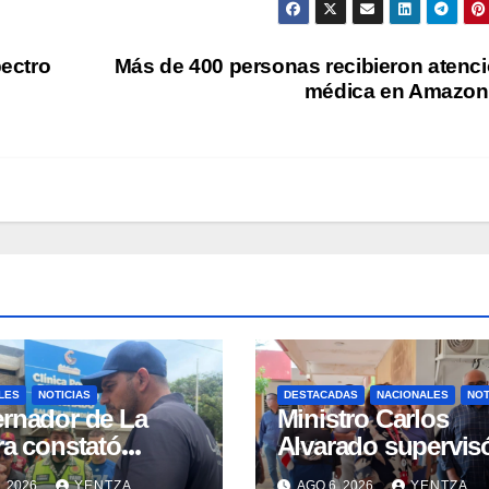
pectro
Más de 400 personas recibieron atenc
médica en Amazon
LES
NOTICIAS
DESTACADAS
NACIONALES
NOT
rnador de La
Ministro Carlos
ra constató
Alvarado supervis
es en la
espacios del Hospi
, 2026
YENTZA
AGO 6, 2026
YENTZA