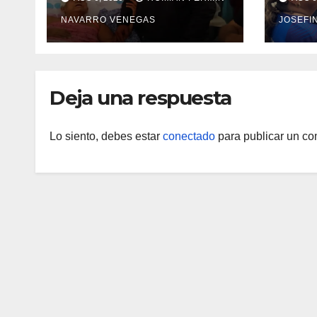
con discapacidad en
rehab
NAVARRO VENEGAS
JOSEFI
campamentos de La
Hospi
Guaira
Mar
Deja una respuesta
Lo siento, debes estar
conectado
para publicar un co