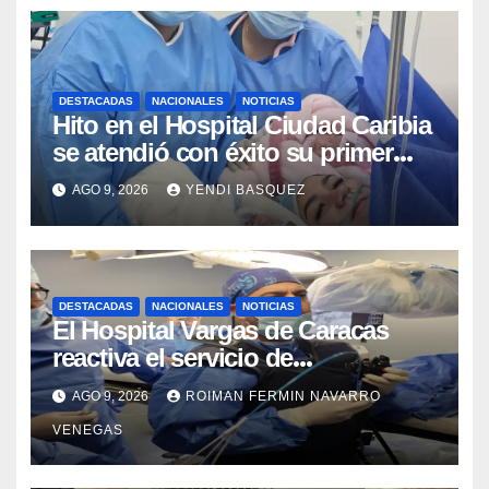
DESTACADAS
NACIONALES
NOTICIAS
Hito en el Hospital Ciudad Caribia
se atendió con éxito su primer
parto gemelar
AGO 9, 2026
YENDI BASQUEZ
DESTACADAS
NACIONALES
NOTICIAS
El Hospital Vargas de Caracas
reactiva el servicio de
Colangiopancreatografía
AGO 9, 2026
ROIMAN FERMIN NAVARRO
Retrógrada Endoscópica para
VENEGAS
beneficiar a cientos de pacientes