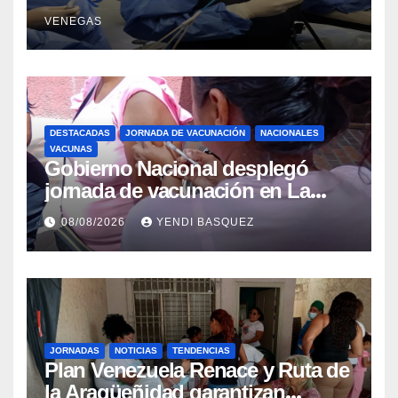
Retrógrada Endoscópica para
VENEGAS
beneficiar a cientos de pacientes
DESTACADAS
JORNADA DE VACUNACIÓN
NACIONALES
VACUNAS
Gobierno Nacional desplegó
jornada de vacunación en La
Guaira para garantizar protección
08/08/2026
YENDI BASQUEZ
epidemiológica
JORNADAS
NOTICIAS
TENDENCIAS
Plan Venezuela Renace y Ruta de
la Aragüeñidad garantizan