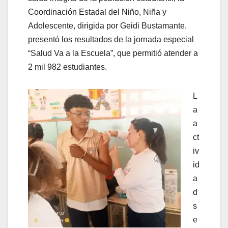
Coordinación Estadal del Niño, Niña y
Adolescente, dirigida por Geidi Bustamante,
presentó los resultados de la jornada especial
“Salud Va a la Escuela”, que permitió atender a
2 mil 982 estudiantes.
L
a
a
ct
iv
id
a
d
s
e