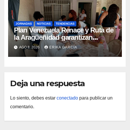
JORNADAS
NOTICIAS
TENDENCIAS
Plan Venezuela Renace y Ruta de
la Aragüeñidad garantizan
atención médica integral en
AGO 8, 2026
ERIKA GARCÍA
Aragua
Deja una respuesta
Lo siento, debes estar
conectado
para publicar un
comentario.