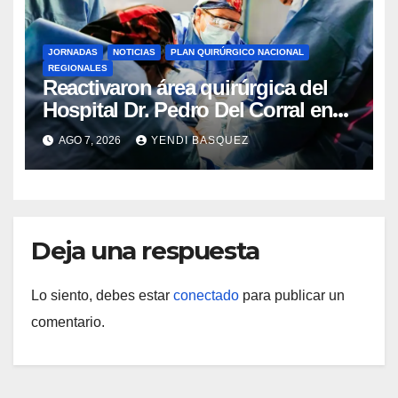
JORNADAS
NOTICIAS
PLAN QUIRÚRGICO NACIONAL
REGIONALES
Reactivaron área quirúrgica del
Hospital Dr. Pedro Del Corral en
Guárico
AGO 7, 2026
YENDI BASQUEZ
Deja una respuesta
Lo siento, debes estar
conectado
para publicar un
comentario.