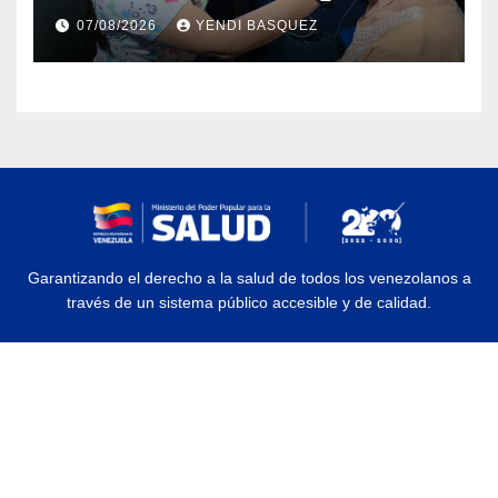
prótesis auditivas en el Centro de
07/08/2026
YENDI BASQUEZ
Rehabilitación J.J. Arvelo
Garantizando el derecho a la salud de todos los venezolanos a
través de un sistema público accesible y de calidad.