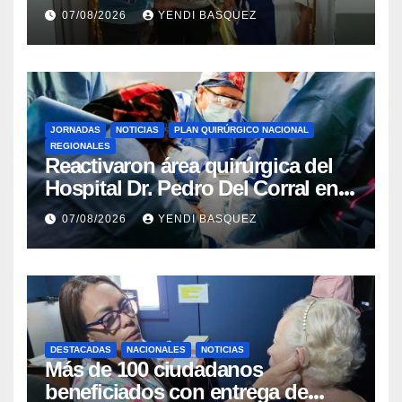
del Aeropuerto ​Inauguraron
07/08/2026
YENDI BASQUEZ
Rincón
JORNADAS
NOTICIAS
PLAN QUIRÚRGICO NACIONAL
REGIONALES
Reactivaron área quirúrgica del
Hospital Dr. Pedro Del Corral en
Guárico
07/08/2026
YENDI BASQUEZ
DESTACADAS
NACIONALES
NOTICIAS
Más de 100 ciudadanos
beneficiados con entrega de