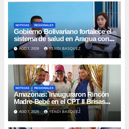
NOTICIAS
REGIONALES
Gobierno Bolivariano fortalece el
sistema de salud en Aragua con
la reinauguración del CDI La Mora
AGO 7, 2026
YENDI BASQUEZ
NOTICIAS
REGIONALES
​Amazonas: Inauguraron Rincón
Madre-Bebé en el CPT II Brisas
del Aeropuerto ​Inauguraron
AGO 7, 2026
YENDI BASQUEZ
Rincón