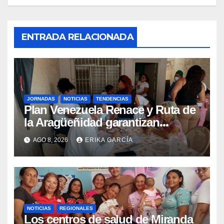
ENTRADA RELACIONADA
JORNADAS
NOTICIAS
TENDENCIAS
Plan Venezuela Renace y Ruta de
la Aragüeñidad garantizan
atención médica integral en
AGO 8, 2026
ERIKA GARCÍA
Aragua
NOTICIAS
REGIONALES
Los centros de salud de Miranda