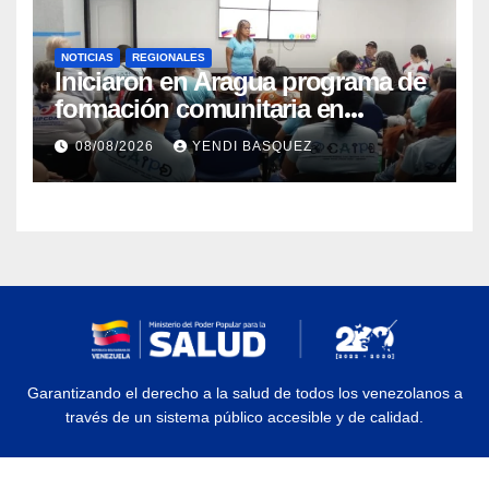
NOTICIAS
REGIONALES
Iniciaron en Aragua programa de
formación comunitaria en
atención a personas con
08/08/2026
YENDI BASQUEZ
discapacidad
Garantizando el derecho a la salud de todos los venezolanos a
través de un sistema público accesible y de calidad.