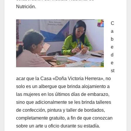
Nutrición.
C
a
b
e
d
e
st
acar que la Casa «Doña Victoria Herrera», no
solo es un albergue que brinda alojamiento a
las mujeres en los últimos días de embarazo,
sino que adicionalmente se les brinda talleres
de confección, pintura y taller de bordados,
completamente gratuito, a fin de que conozcan
sobre un arte u oficio durante su estadía.