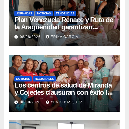
JORNADAS
NOTICIAS
TENDENCIAS
Plan Venezuela Renace y Ruta de
la Aragüeñidad garantizan
atención médica integral en
08/08/2026
ERIKA GARCÍA
Aragua
NOTICIAS
REGIONALES
Los centros de salud de Miranda
y Cojedes clausuran con éxito la
Semana Mundial de la Lactancia
08/08/2026
YENDI BASQUEZ
Materna