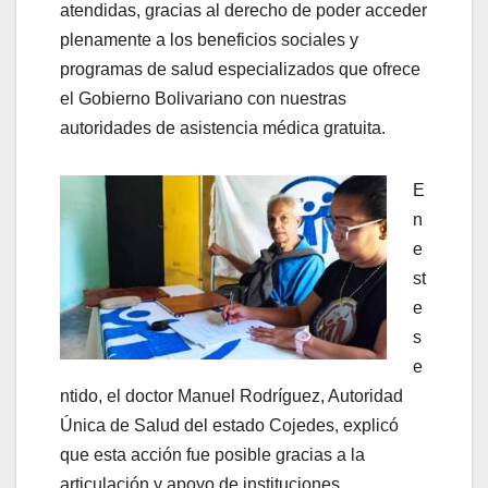
atendidas, gracias al derecho de poder acceder
plenamente a los beneficios sociales y
programas de salud especializados que ofrece
el Gobierno Bolivariano con nuestras
autoridades de asistencia médica gratuita.
E
n
e
st
e
s
e
ntido, el doctor Manuel Rodríguez, Autoridad
Única de Salud del estado Cojedes, explicó
que esta acción fue posible gracias a la
articulación y apoyo de instituciones