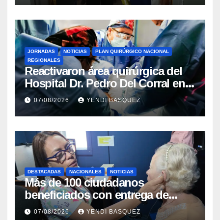
JORNADAS
NOTICIAS
PLAN QUIRÚRGICO NACIONAL
REGIONALES
Reactivaron área quirúrgica del
Hospital Dr. Pedro Del Corral en
Guárico
07/08/2026
YENDI BASQUEZ
DESTACADAS
NACIONALES
NOTICIAS
Más de 100 ciudadanos
beneficiados con entrega de
prótesis auditivas en el Centro de
07/08/2026
YENDI BASQUEZ
Rehabilitación J.J. Arvelo