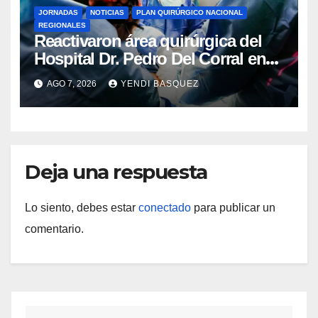
JORNADAS
NOTICIAS
PLAN QUIRÚRGICO NACIONAL
REGIONALES
Reactivaron área quirúrgica del
Hospital Dr. Pedro Del Corral en
Guárico
AGO 7, 2026
YENDI BASQUEZ
Deja una respuesta
Lo siento, debes estar
conectado
para publicar un
comentario.