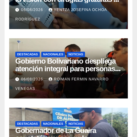
cataratas en Zulia
06/08/2026
YENTZA JOSEFINA OCHOA
RODRÍGUEZ
DESTACADAS
NACIONALES
NOTICIAS
Gobierno Bolivariano despliega
atención integral para personas
con discapacidad en
06/08/2026
ROIMAN FERMIN NAVARRO
campamentos de La Guaira
VENEGAS
DESTACADAS
NACIONALES
NOTICIAS
Gobernador de La Guaira