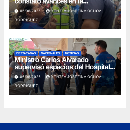
constató avances en la
rehabilitación del Hospitalito de
06/08/2026
YENTZA JOSEFINA OCHOA
Catia la Mar
RODRÍGUEZ
DESTACADAS
NACIONALES
NOTICIAS
Ministro Carlos Alvarado
supervisó espacios del Hospital
Dermatológico Dr. Martín Vegas
06/08/2026
YENTZA JOSEFINA OCHOA
en La Guaira
RODRÍGUEZ