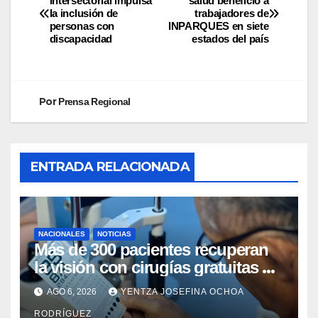
Intersectorial impulsa
salud benefició a
la inclusión de
trabajadores de
personas con
INPARQUES en siete
discapacidad
estados del país
Por
Prensa Regional
ENTRADA RELACIONADA
NACIONALES
NOTICIAS
Más de 300 pacientes recuperan
la visión con cirugías gratuitas de
cataratas en Zulia
AGO 6, 2026
YENTZA JOSEFINA OCHOA
RODRÍGUEZ