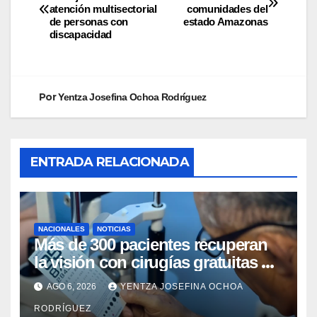
atención multisectorial
comunidades del
de personas con
estado Amazonas
discapacidad
Por
Yentza Josefina Ochoa Rodríguez
ENTRADA RELACIONADA
NACIONALES
NOTICIAS
Más de 300 pacientes recuperan
la visión con cirugías gratuitas de
cataratas en Zulia
AGO 6, 2026
YENTZA JOSEFINA OCHOA
RODRÍGUEZ