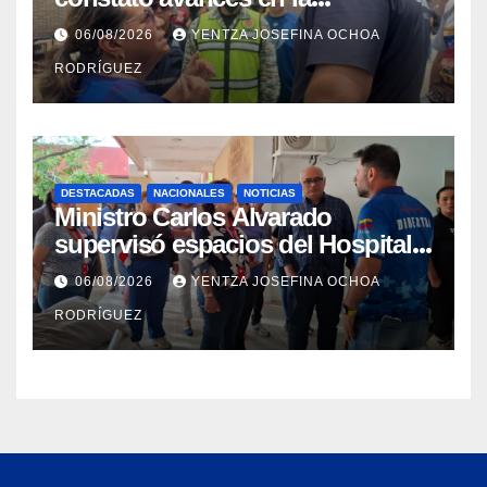
rehabilitación del Hospitalito de
06/08/2026
YENTZA JOSEFINA OCHOA
Catia la Mar
RODRÍGUEZ
DESTACADAS
NACIONALES
NOTICIAS
Ministro Carlos Alvarado
supervisó espacios del Hospital
Dermatológico Dr. Martín Vegas
06/08/2026
YENTZA JOSEFINA OCHOA
en La Guaira
RODRÍGUEZ