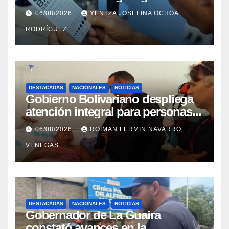
cataratas en Zulia
06/08/2026
YENTZA JOSEFINA OCHOA
RODRÍGUEZ
DESTACADAS
NACIONALES
NOTICIAS
Gobierno Bolivariano despliega
atención integral para personas
con discapacidad en
06/08/2026
ROIMAN FERMIN NAVARRO
campamentos de La Guaira
VENEGAS
DESTACADAS
NACIONALES
NOTICIAS
Gobernador de La Guaira
constató avances en la