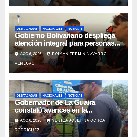
DESTACADAS
NACIONALES
NOTICIAS
Gobierno Bolivariano despliega
atención integral para personas
con discapacidad en
AGO 6, 2026
ROIMAN FERMIN NAVARRO
campamentos de La Guaira
VENEGAS
DESTACADAS
NACIONALES
NOTICIAS
Gobernador de La Guaira
constató avances en la
rehabilitación del Hospitalito de
AGO 6, 2026
YENTZA JOSEFINA OCHOA
Catia la Mar
RODRÍGUEZ