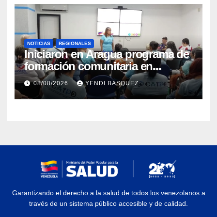
NOTICIAS
REGIONALES
Iniciaron en Aragua programa de
formación comunitaria en
atención a personas con
08/08/2026
YENDI BASQUEZ
discapacidad
Garantizando el derecho a la salud de todos los venezolanos a
través de un sistema público accesible y de calidad.