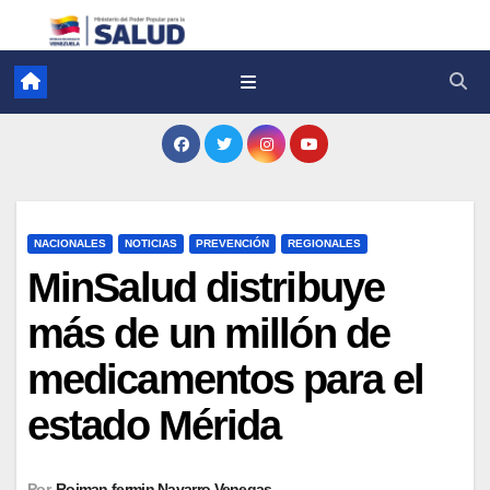
NACIONALES
NOTICIAS
PREVENCIÓN
REGIONALES
MinSalud distribuye
más de un millón de
medicamentos para el
estado Mérida
Por
Roiman fermin Navarro Venegas