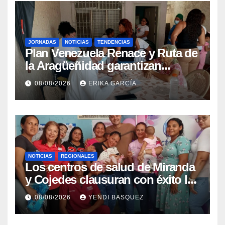
JORNADAS
NOTICIAS
TENDENCIAS
Plan Venezuela Renace y Ruta de
la Aragüeñidad garantizan
atención médica integral en
08/08/2026
ERIKA GARCÍA
Aragua
NOTICIAS
REGIONALES
Los centros de salud de Miranda
y Cojedes clausuran con éxito la
Semana Mundial de la Lactancia
08/08/2026
YENDI BASQUEZ
Materna