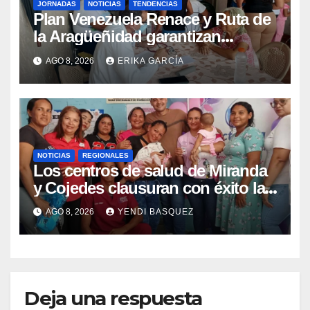
JORNADAS
NOTICIAS
TENDENCIAS
Plan Venezuela Renace y Ruta de
la Aragüeñidad garantizan
atención médica integral en
AGO 8, 2026
ERIKA GARCÍA
Aragua
NOTICIAS
REGIONALES
Los centros de salud de Miranda
y Cojedes clausuran con éxito la
Semana Mundial de la Lactancia
AGO 8, 2026
YENDI BASQUEZ
Materna
Deja una respuesta