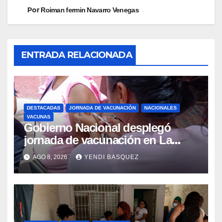
Por
Roiman fermin Navarro Venegas
ENTRADA RELACIONADA
DESTACADAS
JORNADA DE VACUNACIÓN
NACIONALES
VACUNAS
Gobierno Nacional desplegó
jornada de vacunación en La
Guaira para garantizar protección
AGO 8, 2026
YENDI BASQUEZ
epidemiológica