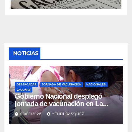
NOTICIAS
DESTACADAS
JORNADA DE VACUNACIÓN
NACIONALES
VACUNAS
Gobierno Nacional desplegó
jornada de vacunación en La
Guaira para garantizar protección
08/08/2026
YENDI BASQUEZ
epidemiológica