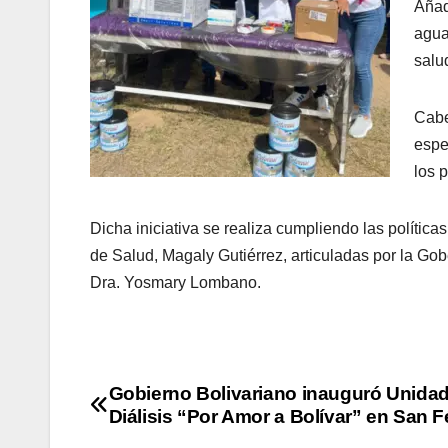
Añad
agua
salud
Cabe
espe
los 
Dicha iniciativa se realiza cumpliendo las polític
de Salud, Magaly Gutiérrez, articuladas por la G
Dra. Yosmary Lombano.
Gobierno Bolivariano inauguró Unida
Diálisis “Por Amor a Bolívar” en San F