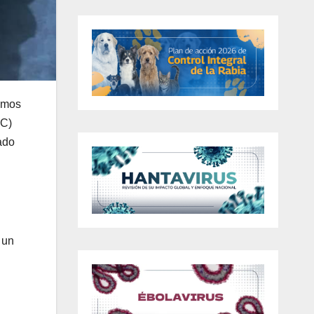
sumos
IC)
ado
 un