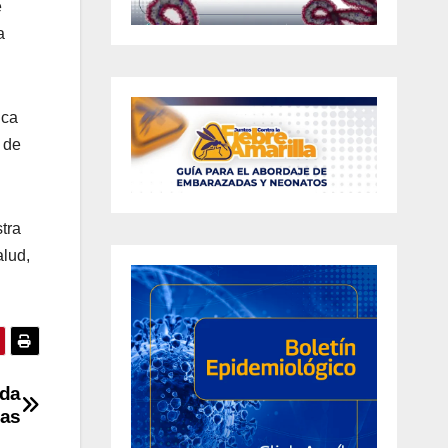
e
a
ica
s de
tra
alud,
ada
cas