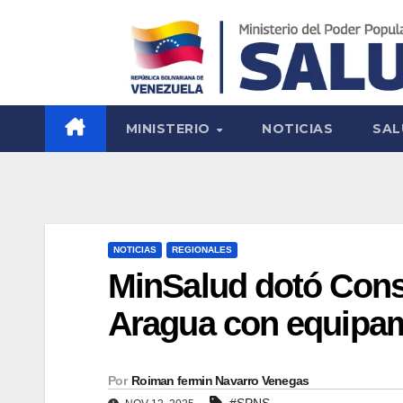
MINISTERIO
NOTICIAS
SAL
NOTICIAS
REGIONALES
MinSalud dotó Cons
Aragua con equipa
Por
Roiman fermin Navarro Venegas
#SPNS