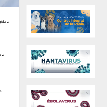
,
gida a
a a
.