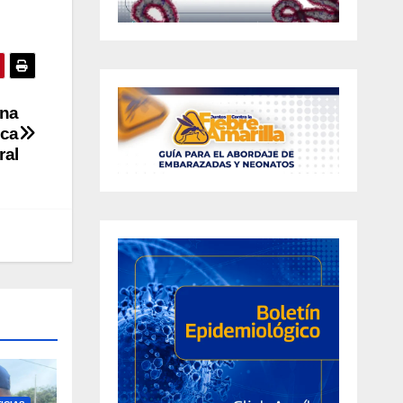
una
ica
ral