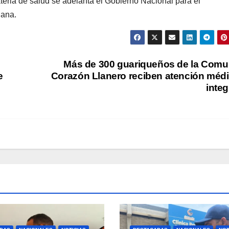
teria de salud se adelanta el Gobierno Nacional para el
lana.
e
Más de 300 guariqueños de la Com
e
Corazón Llanero reciben atención méd
integ