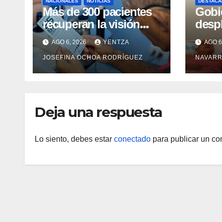
NACIONALES
NOTICIAS
DESTACA
Más de 300 pacientes
Gobi
recuperan la visión
desp
con cirugías gratuitas
integ
AGO 6, 2026
YENTZA
AGO 6
de cataratas en Zulia
con 
JOSEFINA OCHOA RODRÍGUEZ
NAVARR
camp
Guai
Deja una respuesta
Lo siento, debes estar
conectado
para publicar un co