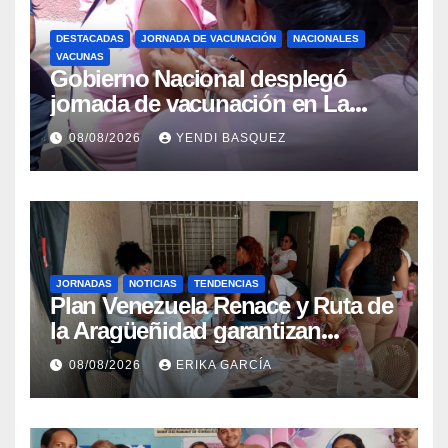
DESTACADAS
JORNADA DE VACUNACIÓN
NACIONALES
VACUNAS
Gobierno Nacional desplegó
jornada de vacunación en La
Guaira para garantizar protección
08/08/2026
YENDI BASQUEZ
epidemiológica
JORNADAS
NOTICIAS
TENDENCIAS
Plan Venezuela Renace y Ruta de
la Aragüeñidad garantizan
atención médica integral en
08/08/2026
ERIKA GARCÍA
Aragua