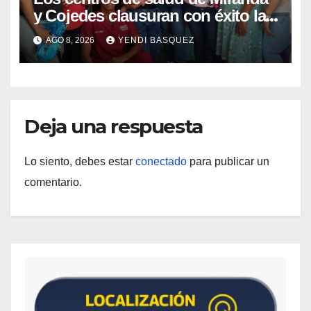
y Cojedes clausuran con éxito la
Semana Mundial de la Lactancia
AGO 8, 2026
YENDI BASQUEZ
Materna
Deja una respuesta
Lo siento, debes estar
conectado
para publicar un
comentario.