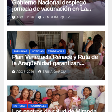
Gobierno Nacional desplegó
jornada de vacunación en La
Guaira para garantizar protección
AGO 8, 2026
YENDI BASQUEZ
epidemiológica
JORNADAS
NOTICIAS
TENDENCIAS
Plan Venezuela Renace y Ruta de
la Aragüeñidad garantizan
atención médica integral en
AGO 8, 2026
ERIKA GARCÍA
Aragua
NOTICIAS
REGIONALES
Los centros de salud de Miranda