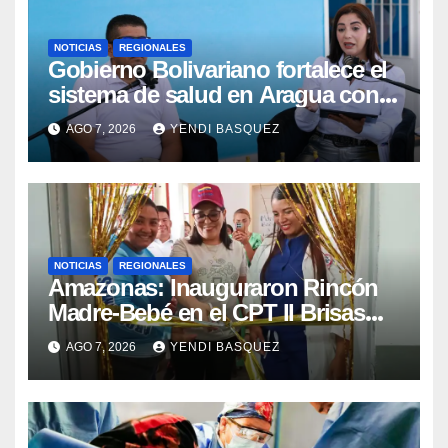
NOTICIAS
REGIONALES
Gobierno Bolivariano fortalece el
sistema de salud en Aragua con
la reinauguración del CDI La Mora
AGO 7, 2026
YENDI BASQUEZ
NOTICIAS
REGIONALES
​Amazonas: Inauguraron Rincón
Madre-Bebé en el CPT II Brisas
del Aeropuerto ​Inauguraron
AGO 7, 2026
YENDI BASQUEZ
Rincón