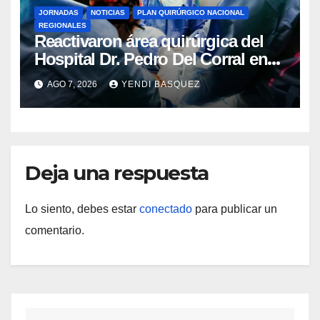
JORNADAS
NOTICIAS
PLAN QUIRÚRGICO NACIONAL
REGIONALES
Reactivaron área quirúrgica del
Hospital Dr. Pedro Del Corral en
Guárico
AGO 7, 2026
YENDI BASQUEZ
Deja una respuesta
Lo siento, debes estar
conectado
para publicar un
comentario.