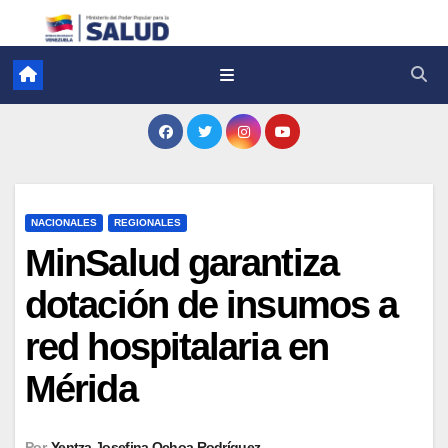
NACIONALES
REGIONALES
MinSalud garantiza
dotación de insumos a
red hospitalaria en
Mérida
Por
Yentza Josefina Ochoa Rodríguez