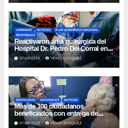
JORNADAS
NOTICIAS
PLAN QUIRÚRGICO NACIONAL
REGIONALES
Reactivaron área quirúrgica del
Hospital Dr. Pedro Del Corral en
Guárico
07/08/2026
YENDI BASQUEZ
DESTACADAS
NACIONALES
NOTICIAS
Más de 100 ciudadanos
beneficiados con entrega de
prótesis auditivas en el Centro de
07/08/2026
YENDI BASQUEZ
Rehabilitación J.J. Arvelo