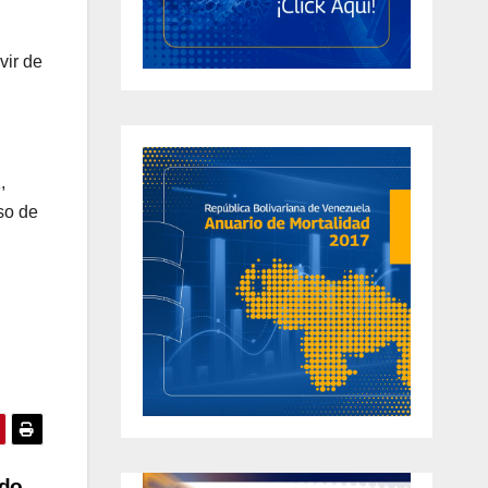
vir de
,
so de
ado