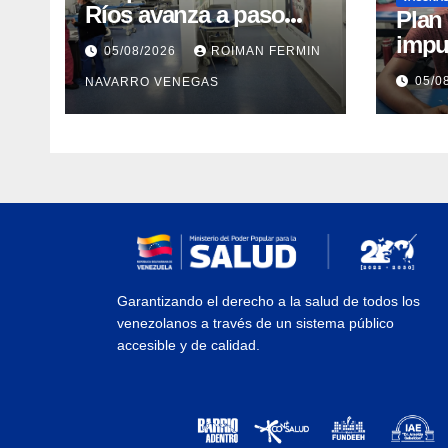
Ríos avanza a paso
​Pla
firme en su
impu
05/08/2026
ROIMAN FERMIN
recuperación tras los
integ
05/0
NAVARRO VENEGAS
recientes eventos
eval
sísmicos
vacu
Garantizando el derecho a la salud de todos los
venezolanos a través de un sistema público
accesible y de calidad.