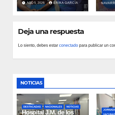
AGO 5, 2026
ERIKA GARCÍA
NAVARR
comu
refugiados y
Coje
evaluación de
Yara
vacunación en Aragua
Deja una respuesta
Lo siento, debes estar
conectado
para publicar un co
NOTICIAS
DESTACADAS
NACIONALES
NOTICIAS
JORNAD
Hospital J.M. de los
VACUNA