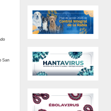
ado
ao San