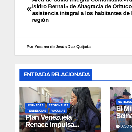
Isidro Bernal» de Altagracia de Orituc
asistencia integral a los habitantes de 
región
Por
Yoraima de Jesús Díaz Quijada
ENTRADA RELACIONADA
NOTICIAS
JORNADAS
REGIONALES
El Mi
TENDENCIAS
VACUNAS
Sema
​Plan Venezuela
Lact
Renace impulsa
AGO 5
un d
atención integral a