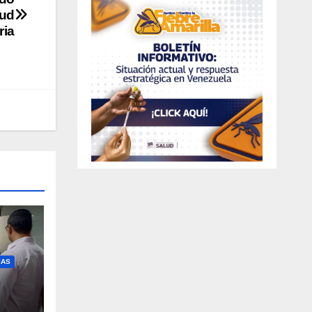
lud
ria
IAS