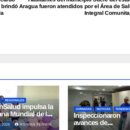
o brindó
Aragua fueron atendidos por el Área de Sa
la
Integral Comunita
REGIONALES
nSalud impulsa la
JORNADAS
NOTICIAS
TENDENC
na Mundial de la
Inspeccionaron
ancia Materna con
avances de
, 2026
ROIMAN FERMIN
espliegue
infraestructura en