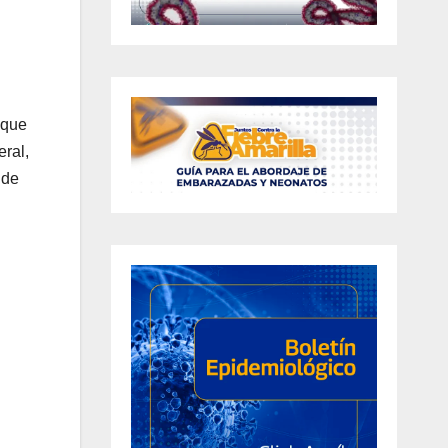
 que
eral,
 de