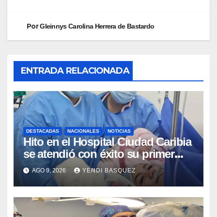
Por
Gleinnys Carolina Herrera de Bastardo
ENTRADA RELACIONADA
DESTACADAS
NACIONALES
NOTICIAS
Hito en el Hospital Ciudad Caribia
se atendió con éxito su primer
parto gemelar
AGO 9, 2026
YENDI BASQUEZ