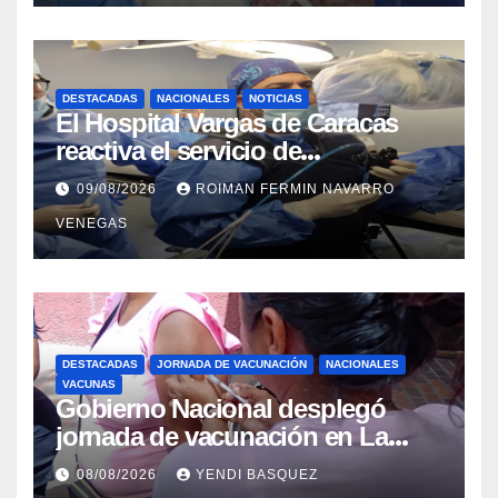
DESTACADAS
NACIONALES
NOTICIAS
El Hospital Vargas de Caracas
reactiva el servicio de
Colangiopancreatografía
09/08/2026
ROIMAN FERMIN NAVARRO
Retrógrada Endoscópica para
VENEGAS
beneficiar a cientos de pacientes
DESTACADAS
JORNADA DE VACUNACIÓN
NACIONALES
VACUNAS
Gobierno Nacional desplegó
jornada de vacunación en La
Guaira para garantizar protección
08/08/2026
YENDI BASQUEZ
epidemiológica