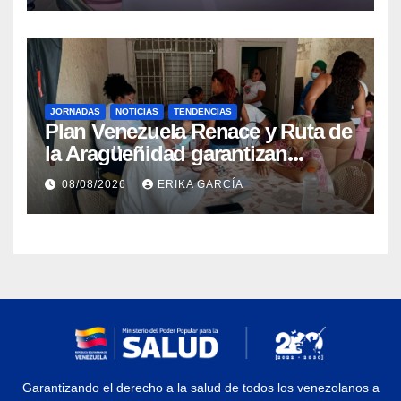
JORNADAS
NOTICIAS
TENDENCIAS
Plan Venezuela Renace y Ruta de
la Aragüeñidad garantizan
atención médica integral en
08/08/2026
ERIKA GARCÍA
Aragua
Garantizando el derecho a la salud de todos los venezolanos a