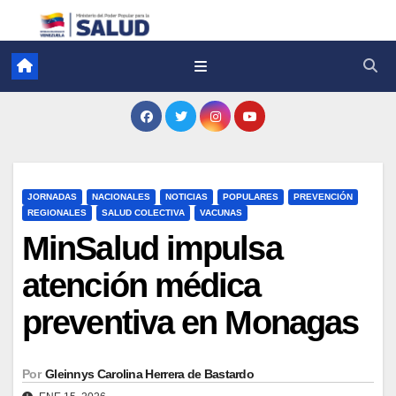
JORNADAS
NACIONALES
NOTICIAS
POPULARES
PREVENCIÓN
REGIONALES
SALUD COLECTIVA
VACUNAS
MinSalud impulsa
atención médica
preventiva en Monagas
Por
Gleinnys Carolina Herrera de Bastardo