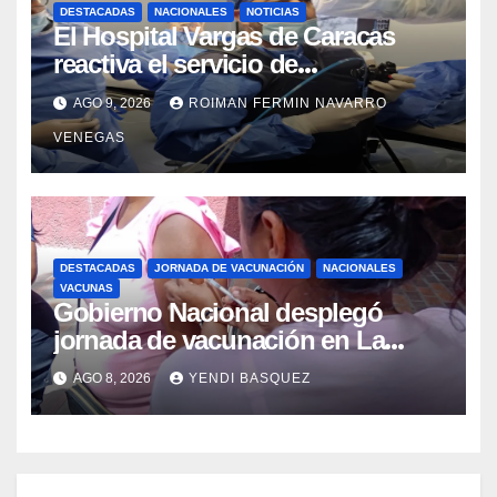
DESTACADAS
NACIONALES
NOTICIAS
El Hospital Vargas de Caracas
reactiva el servicio de
Colangiopancreatografía
AGO 9, 2026
ROIMAN FERMIN NAVARRO
Retrógrada Endoscópica para
VENEGAS
beneficiar a cientos de pacientes
DESTACADAS
JORNADA DE VACUNACIÓN
NACIONALES
VACUNAS
Gobierno Nacional desplegó
jornada de vacunación en La
Guaira para garantizar protección
AGO 8, 2026
YENDI BASQUEZ
epidemiológica