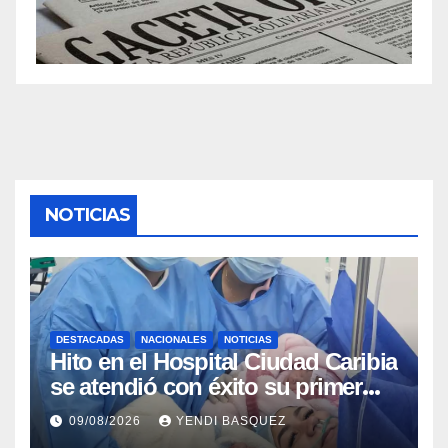
NOTICIAS
DESTACADAS
NACIONALES
NOTICIAS
Hito en el Hospital Ciudad Caribia
se atendió con éxito su primer
parto gemelar
09/08/2026
YENDI BASQUEZ