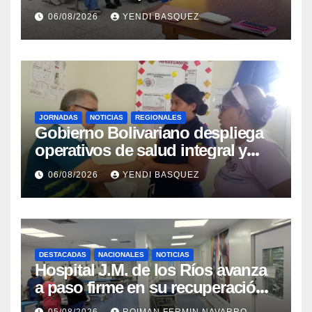
Tuberculosis en Yaracuy
06/08/2026
YENDI BASQUEZ
JORNADAS
NOTICIAS
REGIONALES
Gobierno Bolivariano despliega
operativos de salud integral y
protección social en los
06/08/2026
YENDI BASQUEZ
municipios Sucre y Mario
Briceño Iragorry del estado
Aragua
DESTACADAS
NACIONALES
NOTICIAS
Hospital J.M. de los Ríos avanza
a paso firme en su recuperación
tras los recientes eventos
05/08/2026
ROIMAN FERMIN NAVARRO