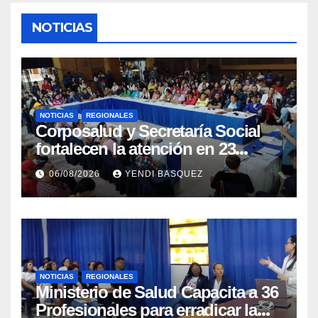
NOTICIAS
NOTICIAS
REGIONALES
Corposalud y Secretaría Social
fortalecen la atención en 23
municipios
06/08/2026
YENDI BASQUEZ
NOTICIAS
REGIONALES
Ministerio de Salud Capacita a 36
Profesionales para erradicar la