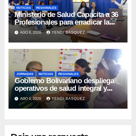
NOTICIAS
REGIONALES
Ministerio de Salud Capacita a 36
Profesionales para erradicar la
Tuberculosis en Yaracuy
AGO 6, 2026
YENDI BASQUEZ
JORNADAS
NOTICIAS
REGIONALES
Gobierno Bolivariano despliega
operativos de salud integral y
protección social en los
AGO 6, 2026
YENDI BASQUEZ
municipios Sucre y Mario Briceño
Iragorry del estado Aragua