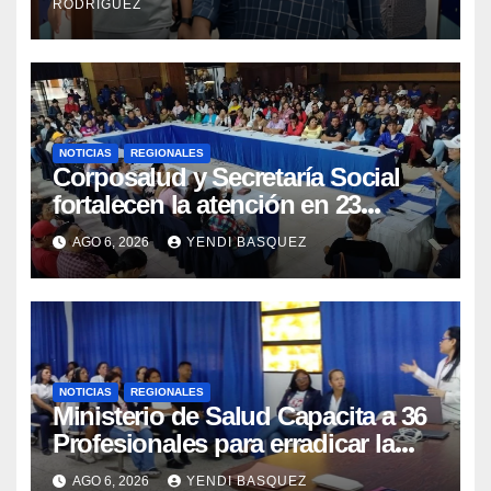
RODRÍGUEZ
NOTICIAS
REGIONALES
Corposalud y Secretaría Social
fortalecen la atención en 23
municipios
AGO 6, 2026
YENDI BASQUEZ
NOTICIAS
REGIONALES
Ministerio de Salud Capacita a 36
Profesionales para erradicar la
Tuberculosis en Yaracuy
AGO 6, 2026
YENDI BASQUEZ