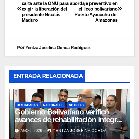
carta ante la ONU para
abordaje preventivo en
exigir la liberación del
el liceo bolivariano
presidente Nicolás
Puerto Ayacucho del
Maduro
Amazonas
Por
Yentza Josefina Ochoa Rodríguez
ENTRADA RELACIONADA
DESTACADAS
NACIONALES
NOTICIAS
Gobierno Bolivariano verificó
avances de rehabilitación integral
en el Hospital Dr. José María
AGO 6, 2026
YENTZA JOSEFINA OCHOA
Vargas