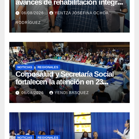
avances de rehabilitación integral
en el Hospital Dr. José María
06/08/2026
YENTZA JOSEFINA OCHOA
Vargas
RODRÍGUEZ
NOTICIAS
REGIONALES
Corposalud y Secretaría Social
fortalecen la atención en 23
municipios
06/08/2026
YENDI BASQUEZ
NOTICIAS
REGIONALES