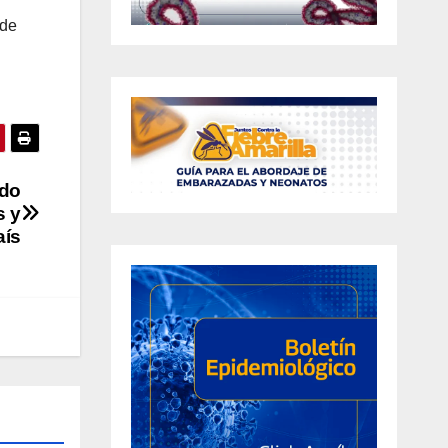
 de
ndo
s y
aís