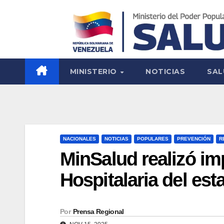
MINISTERIO
NOTICIAS
SAL
NACIONALES
NOTICIAS
POPULARES
PREVENCIÓN
R
MinSalud realizó im
Hospitalaria del est
Por
Prensa Regional