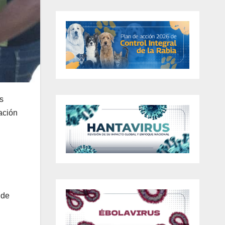
s
ación
 de