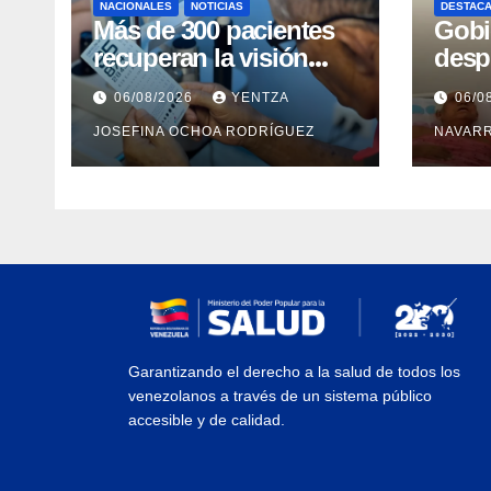
NACIONALES
NOTICIAS
DESTAC
Más de 300 pacientes
Gobi
recuperan la visión
desp
con cirugías gratuitas
inte
06/08/2026
YENTZA
06/0
de cataratas en Zulia
con 
JOSEFINA OCHOA RODRÍGUEZ
NAVAR
camp
Guai
Garantizando el derecho a la salud de todos los
venezolanos a través de un sistema público
accesible y de calidad.