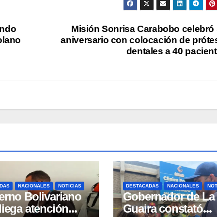
ando
Misión Sonrisa Carabobo celebró
olano
aniversario con colocación de próte
dentales a 40 pacien
DAS
NACIONALES
NOTICIAS
DESTACADAS
NACIONALES
NOT
erno Bolivariano
Gobernador de La
liega atención
Guaira constató