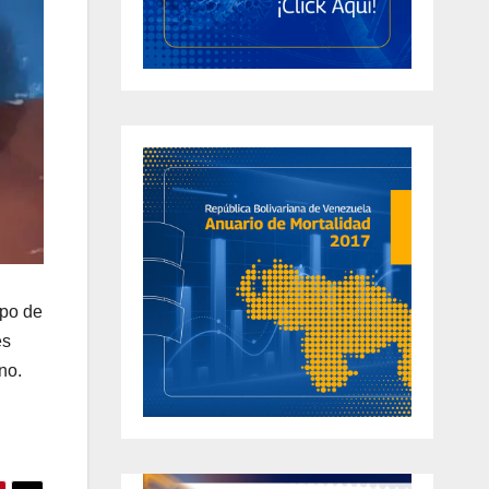
ipo de
es
no.