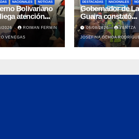
ADAS
NACIONALES
NOTICIAS
DESTACADAS
NACIONALES
NO
erno Bolivariano
Gobernador de La
liega atención
Guaira constató
gral para personas
avances en la
8/2026
ROIMAN FERMIN
06/08/2026
YENTZA
discapacidad en
rehabilitación del
RO VENEGAS
JOSEFINA OCHOA RODRÍGU
amentos de La
Hospitalito de Cati
ra
Mar