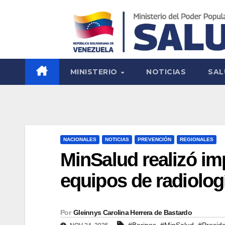
MINISTERIO
NOTICIAS
SAL
NACIONALES
NOTICIAS
PREVENCIÓN
REGIONALES
MinSalud realizó im
equipos de radiolog
Por
Gleinnys Carolina Herrera de Bastardo
,
,
#Barinas
#MinSalud
#Presid