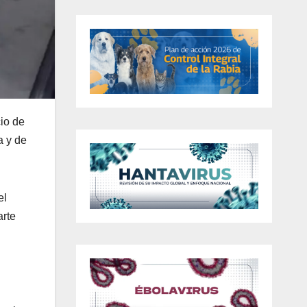
cio de
a y de
el
arte