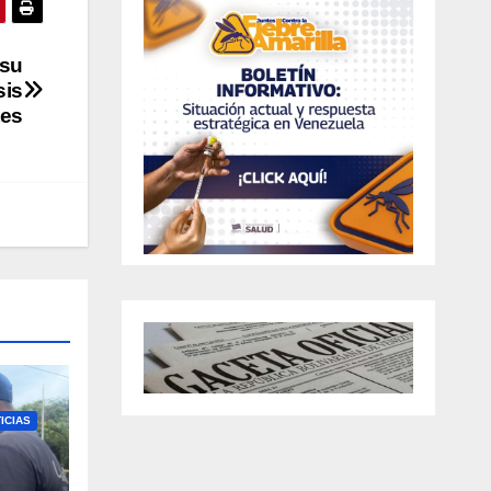
 su
sis
tes
ICIAS