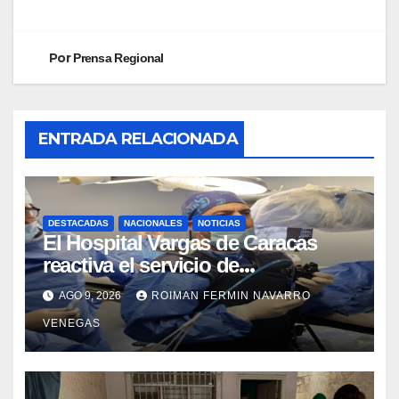
Por
Prensa Regional
ENTRADA RELACIONADA
DESTACADAS
NACIONALES
NOTICIAS
El Hospital Vargas de Caracas
reactiva el servicio de
Colangiopancreatografía
AGO 9, 2026
ROIMAN FERMIN NAVARRO
Retrógrada Endoscópica para
VENEGAS
beneficiar a cientos de pacientes