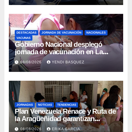
DESTACADAS
JORNADA DE VACUNACIÓN
NACIONALES
VACUNAS
Gobierno Nacional desplegó
jornada de vacunación en La
Guaira para garantizar protección
08/08/2026
YENDI BASQUEZ
epidemiológica
JORNADAS
NOTICIAS
TENDENCIAS
Plan Venezuela Renace y Ruta de
la Aragüeñidad garantizan
atención médica integral en
08/08/2026
ERIKA GARCÍA