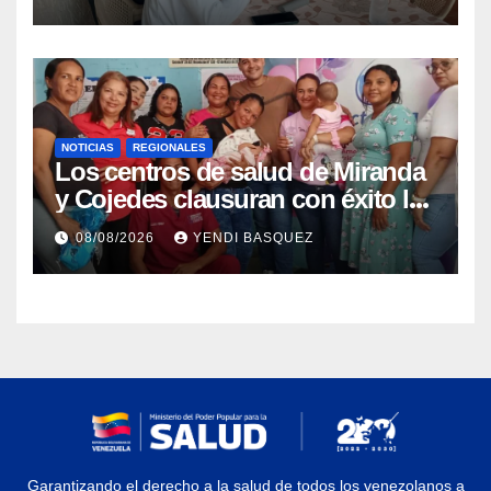
Aragua
NOTICIAS
REGIONALES
Los centros de salud de Miranda
y Cojedes clausuran con éxito la
Semana Mundial de la Lactancia
08/08/2026
YENDI BASQUEZ
Materna
Garantizando el derecho a la salud de todos los venezolanos a