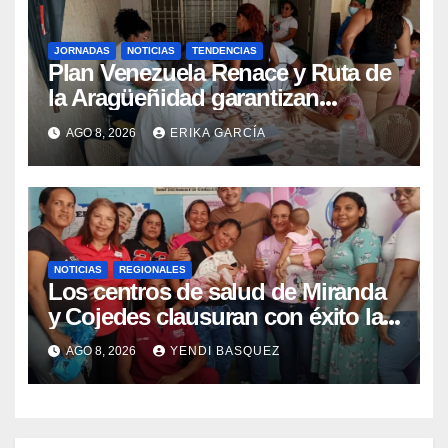
JORNADAS
NOTICIAS
TENDENCIAS
Plan Venezuela Renace y Ruta de
la Aragüeñidad garantizan
atención médica integral en
AGO 8, 2026
ERIKA GARCÍA
Aragua
NOTICIAS
REGIONALES
Los centros de salud de Miranda
y Cojedes clausuran con éxito la
Semana Mundial de la Lactancia
AGO 8, 2026
YENDI BASQUEZ
Materna