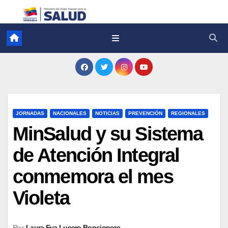
JORNADAS
NACIONALES
NOTICIAS
PREVENCIÓN
REGIONALES
MinSalud y su Sistema
de Atención Integral
conmemora el mes
Violeta
Por
Laura Eva Lucero Bonsignore