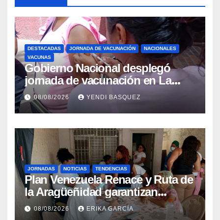
DESTACADAS
JORNADA DE VACUNACIÓN
NACIONALES
VACUNAS
Gobierno Nacional desplegó
jornada de vacunación en La
Guaira para garantizar protección
08/08/2026
YENDI BASQUEZ
epidemiológica
JORNADAS
NOTICIAS
TENDENCIAS
Plan Venezuela Renace y Ruta de
la Aragüeñidad garantizan
atención médica integral en
08/08/2026
ERIKA GARCÍA
Aragua