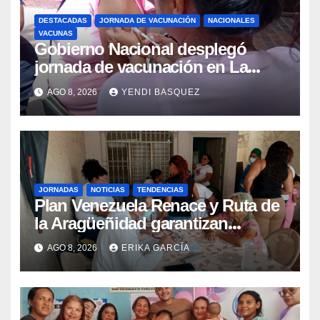
DESTACADAS
JORNADA DE VACUNACIÓN
NACIONALES
VACUNAS
Gobierno Nacional desplegó
jornada de vacunación en La
Guaira para garantizar protección
AGO 8, 2026
YENDI BASQUEZ
epidemiológica
JORNADAS
NOTICIAS
TENDENCIAS
Plan Venezuela Renace y Ruta de
la Aragüeñidad garantizan
atención médica integral en
AGO 8, 2026
ERIKA GARCÍA
Aragua