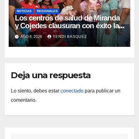
NOTICIAS
REGIONALES
Los centros de salud de Miranda
y Cojedes clausuran con éxito la
Semana Mundial de la Lactancia
AGO 8, 2026
YENDI BASQUEZ
Materna
Deja una respuesta
Lo siento, debes estar
conectado
para publicar un
comentario.