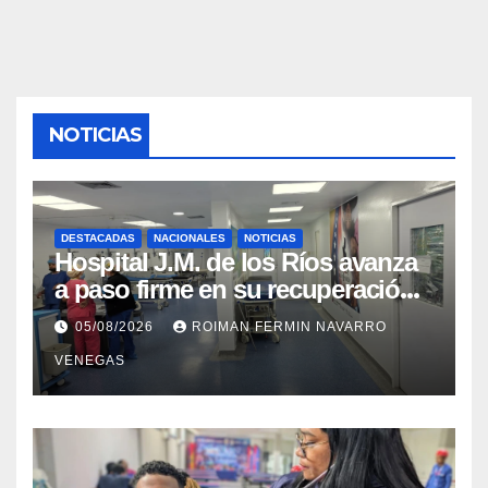
NOTICIAS
DESTACADAS
NACIONALES
NOTICIAS
Hospital J.M. de los Ríos avanza
a paso firme en su recuperación
tras los recientes eventos
05/08/2026
ROIMAN FERMIN NAVARRO
sísmicos
VENEGAS