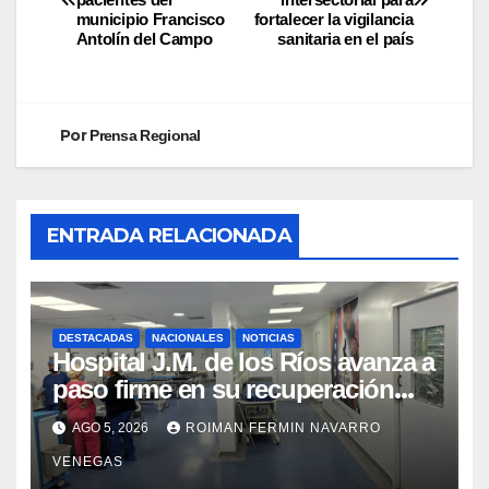
municipio Francisco
fortalecer la vigilancia
Antolín del Campo
sanitaria en el país
Por
Prensa Regional
ENTRADA RELACIONADA
DESTACADAS
NACIONALES
NOTICIAS
Hospital J.M. de los Ríos avanza a
paso firme en su recuperación
tras los recientes eventos
AGO 5, 2026
ROIMAN FERMIN NAVARRO
sísmicos
VENEGAS