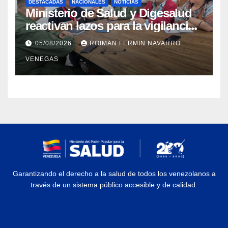
DESTACADAS
NACIONALES
NOTICIAS
Ministerio de Salud y Digesalud
reactivan lazos para la vigilancia
epidemiológica y el control de
05/08/2026
ROIMAN FERMIN NAVARRO
enfermedades
VENEGAS
Garantizando el derecho a la salud de todos los venezolanos a
través de un sistema público accesible y de calidad.