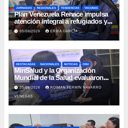
JORNADAS
REGIONALES
TENDENCIAS
VACUNAS
​Plan Venezuela Renace impulsa
atención integral a refugiados y
evaluación de vacunación en
05/08/2026
ERIKA GARCÍA
Aragua
DESTACADAS
NACIONALES
NOTICIAS
ONU
MinSalud y la Organización
Mundial de la Salud evaluaron
propuesta técnica integral en
05/08/2026
ROIMAN FERMIN NAVARRO
materia de agua saneamiento e
VENEGAS
higiene ante contingencia
sísmica