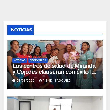
NOTICIAS
NOTICIAS
REGIONALES
Los centros de salud de Miranda
y Cojedes clausuran con éxito la
Semana Mundial de la Lactancia
08/08/2026
YENDI BASQUEZ
Materna