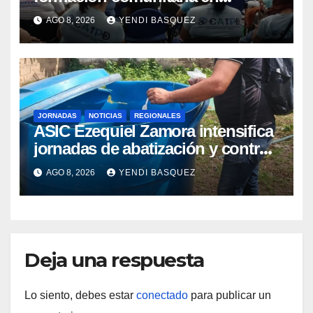
atención a personas con
AGO 8, 2026
YENDI BASQUEZ
discapacidad
JORNADAS
NOTICIAS
REGIONALES
ASIC Ezequiel Zamora intensifica
jornadas de abatización y control
de vectores en comunidades del
AGO 8, 2026
YENDI BASQUEZ
Guárico
Deja una respuesta
Lo siento, debes estar
conectado
para publicar un