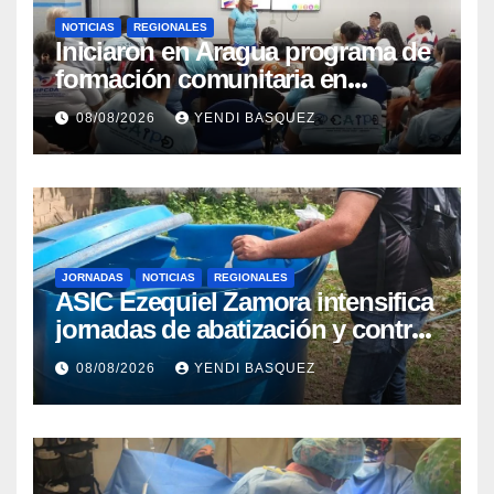
NOTICIAS
REGIONALES
Iniciaron en Aragua programa de
formación comunitaria en
atención a personas con
08/08/2026
YENDI BASQUEZ
discapacidad
JORNADAS
NOTICIAS
REGIONALES
ASIC Ezequiel Zamora intensifica
jornadas de abatización y control
de vectores en comunidades del
08/08/2026
YENDI BASQUEZ
Guárico