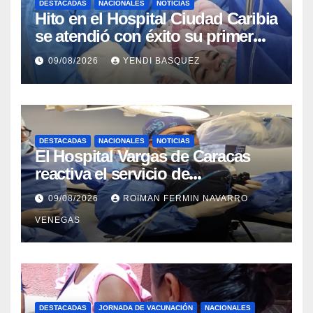
DESTACADAS
NACIONALES
NOTICIAS
Hito en el Hospital Ciudad Caribia
se atendió con éxito su primer
parto gemelar
09/08/2026
YENDI BASQUEZ
DESTACADAS
NACIONALES
NOTICIAS
El Hospital Vargas de Caracas
reactiva el servicio de
Colangiopancreatografía
09/08/2026
ROIMAN FERMIN NAVARRO
Retrógrada Endoscópica para
VENEGAS
beneficiar a cientos de pacientes
DESTACADAS
JORNADA DE VACUNACIÓN
NACIONALES