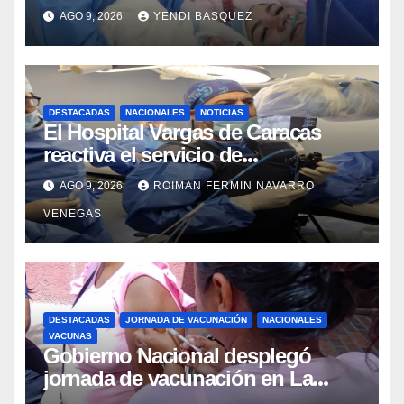
parto gemelar
AGO 9, 2026
YENDI BASQUEZ
DESTACADAS
NACIONALES
NOTICIAS
El Hospital Vargas de Caracas
reactiva el servicio de
Colangiopancreatografía
AGO 9, 2026
ROIMAN FERMIN NAVARRO
Retrógrada Endoscópica para
VENEGAS
beneficiar a cientos de pacientes
DESTACADAS
JORNADA DE VACUNACIÓN
NACIONALES
VACUNAS
Gobierno Nacional desplegó
jornada de vacunación en La
Guaira para garantizar protección