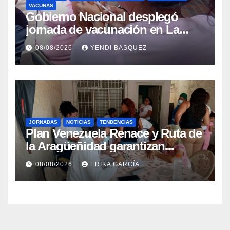
VACUNAS
Gobierno Nacional desplegó
jornada de vacunación en La
Guaira para garantizar protección
08/08/2026
YENDI BASQUEZ
epidemiológica
JORNADAS
NOTICIAS
TENDENCIAS
Plan Venezuela Renace y Ruta de
la Aragüeñidad garantizan
atención médica integral en
08/08/2026
ERIKA GARCÍA
Aragua