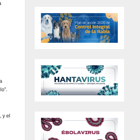
a
a
lo”.
 y el