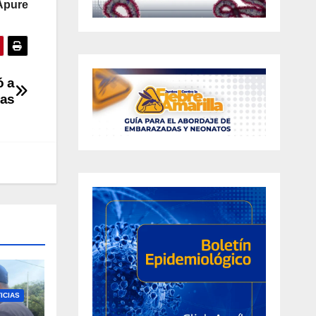
Apure
ó a
nas
ICIAS