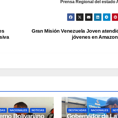
Prensa Regional del estado 
es
Gran Misión Venezuela Joven atendi
siva
jóvenes en Amazo
DAS
NACIONALES
NOTICIAS
DESTACADAS
NACIONALES
NOT
erno Bolivariano
Gobernador de La