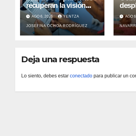
recuperan la visión
desp
con cirugías gratuitas
integ
AGO 6, 2026
YENTZA
AGO 6
de cataratas en Zulia
con 
JOSEFINA OCHOA RODRÍGUEZ
NAVARR
camp
Guai
Deja una respuesta
Lo siento, debes estar
conectado
para publicar un co