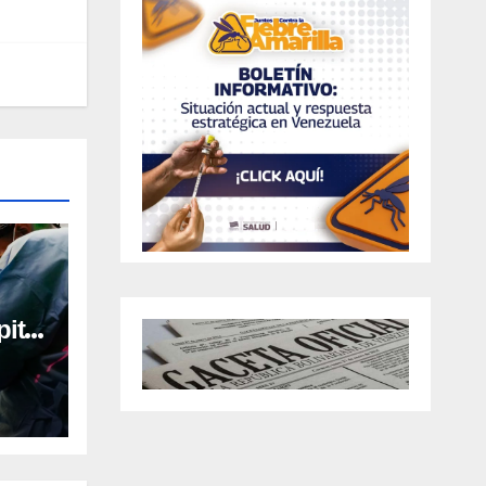
ital
al en