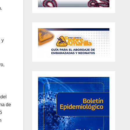
.
 y
ro,
 del
ana de
ó
n