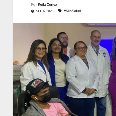
Por
Keila Correa
#MinSalud
SEP 6, 2025