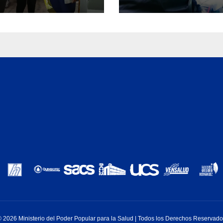
uerto ​
guraron Rincón
 2026 Ministerio del Poder Popular para la Salud | Todos los Derechos Reservad