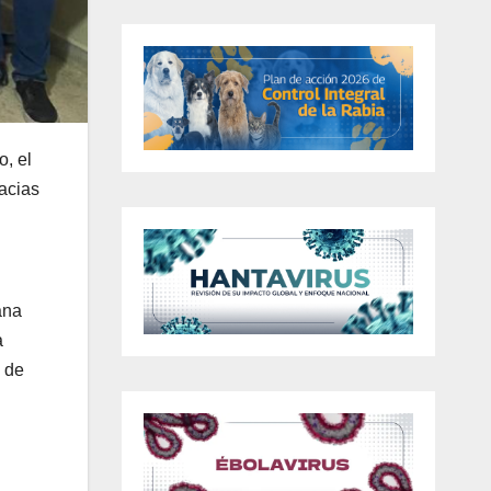
o, el
racias
ana
a
l de