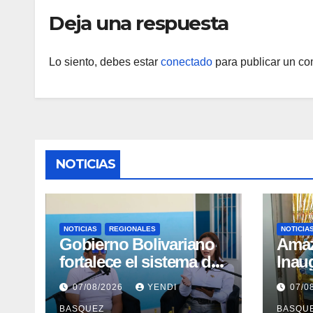
Deja una respuesta
Lo siento, debes estar
conectado
para publicar un co
NOTICIAS
NOTICIAS
REGIONALES
NOTICIA
Gobierno Bolivariano
​Ama
fortalece el sistema de
Inau
salud en Aragua con la
Madr
07/08/2026
YENDI
07/0
reinauguración del CDI
II Br
BASQUEZ
BASQU