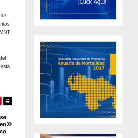
 de
entos
HUMNT
del
 esta
ase
 en
ico