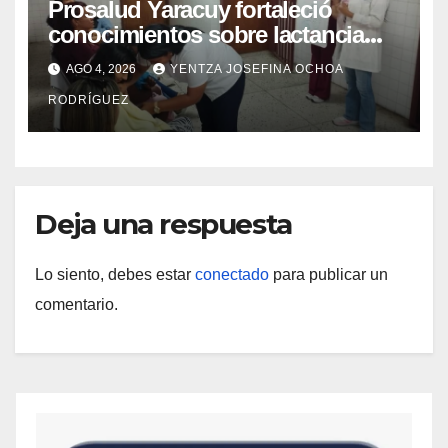
Prosalud Yaracuy fortaleció
conocimientos sobre lactancia
materna en la red de ASIC
AGO 4, 2026
YENTZA JOSEFINA OCHOA
RODRÍGUEZ
Deja una respuesta
Lo siento, debes estar
conectado
para publicar un
comentario.