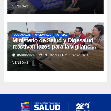
materia de agua saneamiento e
VENEGAS
higiene ante contingencia
sísmica
DESTACADAS
NACIONALES
NOTICIAS
Ministerio de Salud y Digesalud
reactivan lazos para la vigilancia
epidemiológica y el control de
05/08/2026
ROIMAN FERMIN NAVARRO
enfermedades
VENEGAS