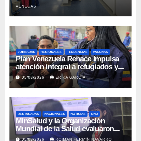
sísmicos
VENEGAS
JORNADAS
REGIONALES
TENDENCIAS
VACUNAS
​Plan Venezuela Renace impulsa
atención integral a refugiados y
evaluación de vacunación en
05/08/2026
ERIKA GARCÍA
Aragua
DESTACADAS
NACIONALES
NOTICIAS
ONU
MinSalud y la Organización
Mundial de la Salud evaluaron
propuesta técnica integral en
05/08/2026
ROIMAN FERMIN NAVARRO