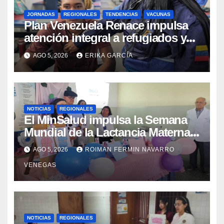
JORNADAS
REGIONALES
TENDENCIAS
VACUNAS
​Plan Venezuela Renace impulsa
atención integral a refugiados y
evaluación de vacunación en
AGO 5, 2026
ERIKA GARCÍA
Aragua
NOTICIAS
REGIONALES
El MinSalud impulsa la Semana
Mundial de la Lactancia Materna
con un despliegue comunitario
AGO 5, 2026
ROIMAN FERMIN NAVARRO
en Cojedes Mérida y Yaracuy
VENEGAS
NOTICIAS
REGIONALES