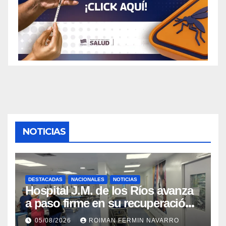
NOTICIAS
DESTACADAS
NACIONALES
NOTICIAS
Hospital J.M. de los Ríos avanza
a paso firme en su recuperación
tras los recientes eventos
05/08/2026
ROIMAN FERMIN NAVARRO