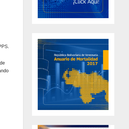
MPPS.
 de
zando