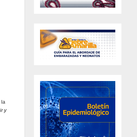
d
 la
ir y