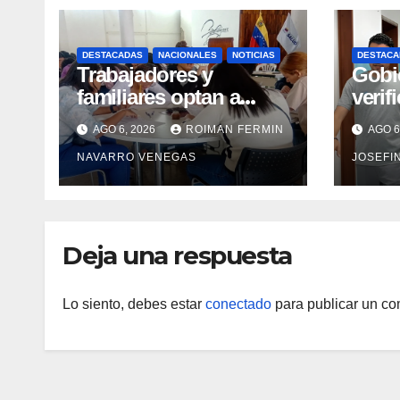
DESTACADAS
NACIONALES
NOTICIAS
DESTACA
Trabajadores y
Gobi
familiares optan a
verif
carreras universitarias
rehab
AGO 6, 2026
ROIMAN FERMIN
AGO 6
mediante convenio
en el
NAVARRO VENEGAS
JOSEFI
entre MinSalud y la
Marí
UCV
Deja una respuesta
Lo siento, debes estar
conectado
para publicar un co