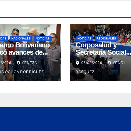
ADAS
NACIONALES
NOTICIAS
NOTICIAS
REGIONALES
erno Bolivariano
Corposalud y
icó avances de
Secretaría Social
ilitación integral
fortalecen la aten
8/2026
YENTZA
06/08/2026
YENDI
 Hospital Dr. José
en 23 municipios
NA OCHOA RODRÍGUEZ
BASQUEZ
a Vargas