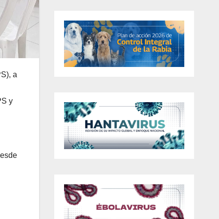
S), a
PS y
desde