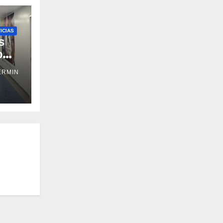
ICIAS
s
o
ERMIN
los