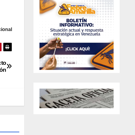
io
nal
cto
cón