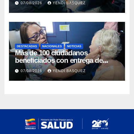
07/08/2026
YENDI BASQUEZ
DESTACADAS
NACIONALES
NOTICIAS
Más de 100 ciudadanos
beneficiados con entrega de
prótesis auditivas en el Centro de
07/08/2026
YENDI BASQUEZ
Rehabilitación J.J. Arvelo