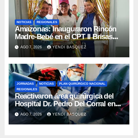
NOTICIAS
REGIONALES
​Amazonas: Inauguraron Rincón
Madre-Bebé en el CPT II Brisas
del Aeropuerto ​Inauguraron
AGO 7, 2026
YENDI BASQUEZ
Rincón
JORNADAS
NOTICIAS
PLAN QUIRÚRGICO NACIONAL
REGIONALES
Reactivaron área quirúrgica del
Hospital Dr. Pedro Del Corral en
Guárico
AGO 7, 2026
YENDI BASQUEZ