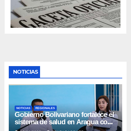
NOTICIAS
NOTICIAS
REGIONALES
Gobierno Bolivariano fortalece el
sistema de salud en Aragua con
la reinauguración del CDI La