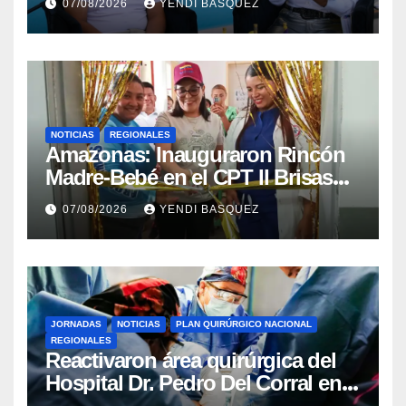
07/08/2026
YENDI BASQUEZ
Mora
NOTICIAS
REGIONALES
​Amazonas: Inauguraron Rincón
Madre-Bebé en el CPT II Brisas
del Aeropuerto ​Inauguraron
07/08/2026
YENDI BASQUEZ
Rincón
JORNADAS
NOTICIAS
PLAN QUIRÚRGICO NACIONAL
REGIONALES
Reactivaron área quirúrgica del
Hospital Dr. Pedro Del Corral en
Guárico