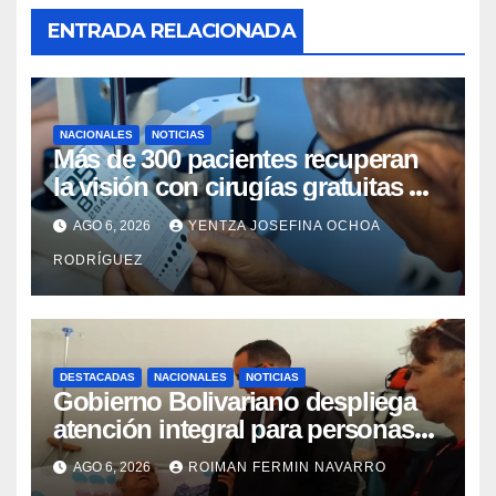
ENTRADA RELACIONADA
NACIONALES
NOTICIAS
Más de 300 pacientes recuperan
la visión con cirugías gratuitas de
cataratas en Zulia
AGO 6, 2026
YENTZA JOSEFINA OCHOA
RODRÍGUEZ
DESTACADAS
NACIONALES
NOTICIAS
Gobierno Bolivariano despliega
atención integral para personas
con discapacidad en
AGO 6, 2026
ROIMAN FERMIN NAVARRO
campamentos de La Guaira