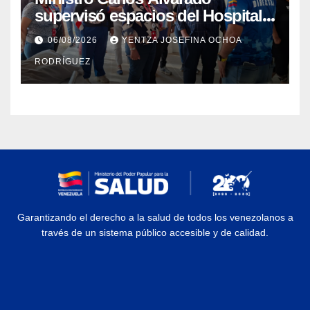
supervisó espacios del Hospital
Dermatológico Dr. Martín Vegas
06/08/2026
YENTZA JOSEFINA OCHOA
en La Guaira
RODRÍGUEZ
Garantizando el derecho a la salud de todos los venezolanos a
través de un sistema público accesible y de calidad.