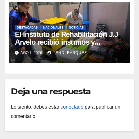
DESTACADAS
NACIONALES
NOTICIAS
El Instituto de Rehabilitación J.J
Arvelo recibió insumos y
herramientas para la atención de
AGO 7, 2026
YENDI BASQUEZ
personas con discapacidad
Deja una respuesta
Lo siento, debes estar
conectado
para publicar un
comentario.