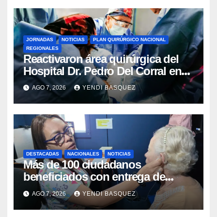
JORNADAS
NOTICIAS
PLAN QUIRÚRGICO NACIONAL
REGIONALES
Reactivaron área quirúrgica del
Hospital Dr. Pedro Del Corral en
Guárico
AGO 7, 2026
YENDI BASQUEZ
DESTACADAS
NACIONALES
NOTICIAS
Más de 100 ciudadanos
beneficiados con entrega de
prótesis auditivas en el Centro de
AGO 7, 2026
YENDI BASQUEZ
Rehabilitación J.J. Arvelo