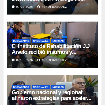
prótesis auditivas en el Centro de
07/08/2026
YENDI BASQUEZ
Rehabilitación J.J. Arvelo
DESTACADAS
NACIONALES
NOTICIAS
El Instituto de Rehabilitación J.J
Arvelo recibió insumos y
herramientas para la atención de
07/08/2026
YENDI BASQUEZ
personas con discapacidad
DESTACADAS
NACIONALES
NOTICIAS
Gobierno nacional y regional
afinaron estrategias para acelerar
la vacunación antirrábica en el