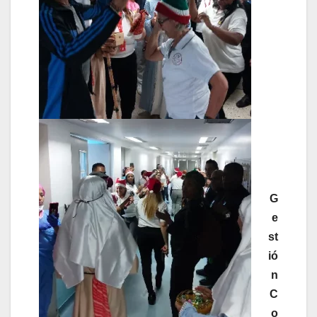
G
e
st
ió
n
C
o