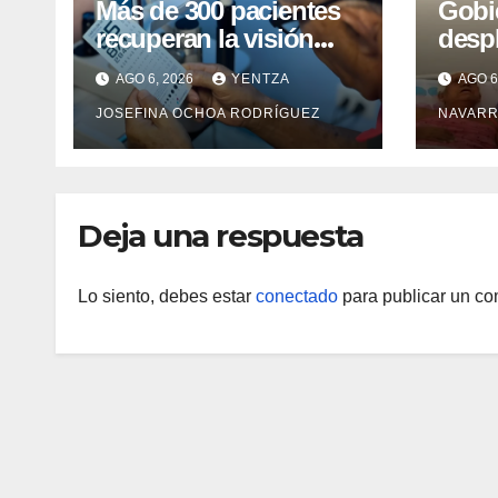
Más de 300 pacientes
Gobi
recuperan la visión
desp
con cirugías gratuitas
integ
AGO 6, 2026
YENTZA
AGO 6
de cataratas en Zulia
con 
JOSEFINA OCHOA RODRÍGUEZ
NAVARR
camp
Guai
Deja una respuesta
Lo siento, debes estar
conectado
para publicar un co