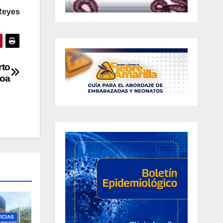
Reyes
rto
hoa
ICIAS