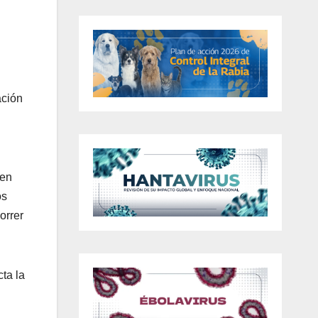
ación
ien
os
orrer
ta la