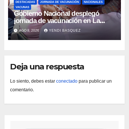
DESTACADAS
JORNADA DE VACUNACIÓN
NACIONALES
VACUNAS
Gobierno Nacional desplegó
jornada de vacunación en La
Guaira para garantizar protección
AGO 8, 2026
YENDI BASQUEZ
epidemiológica
Deja una respuesta
Lo siento, debes estar
conectado
para publicar un
comentario.