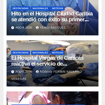
DESTACADAS
NACIONALES
NOTICIAS
Hito en el Hospital Ciudad Caribia
se atendió con éxito su primer
parto gemelar
AGO 9, 2026
YENDI BASQUEZ
DESTACADAS
NACIONALES
NOTICIAS
El Hospital Vargas de Caracas
reactiva el servicio de
Colangiopancreatografía
AGO 9, 2026
ROIMAN FERMIN NAVARRO
Retrógrada Endoscópica para
VENEGAS
beneficiar a cientos de pacientes