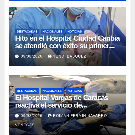
DESTACADAS
NACIONALES
NOTICIAS
Hito en el Hospital Ciudad Caribia
se atendió con éxito su primer
parto gemelar
09/08/2026
YENDI BASQUEZ
DESTACADAS
NACIONALES
NOTICIAS
El Hospital Vargas de Caracas
reactiva el servicio de
Colangiopancreatografía
09/08/2026
ROIMAN FERMIN NAVARRO
Retrógrada Endoscópica para
VENEGAS
beneficiar a cientos de pacientes