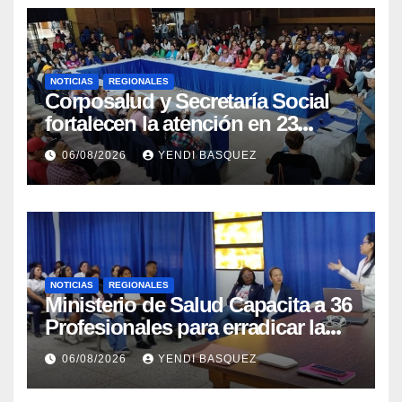
NOTICIAS
REGIONALES
Corposalud y Secretaría Social
fortalecen la atención en 23
municipios
06/08/2026
YENDI BASQUEZ
NOTICIAS
REGIONALES
Ministerio de Salud Capacita a 36
Profesionales para erradicar la
Tuberculosis en Yaracuy
06/08/2026
YENDI BASQUEZ