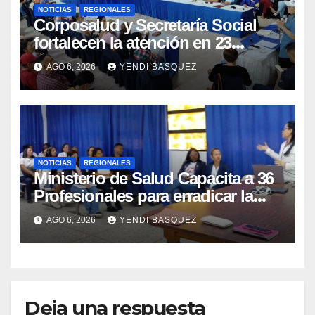
NOTICIAS
REGIONALES
Corposalud y Secretaría Social
fortalecen la atención en 23
municipios
AGO 6, 2026
YENDI BASQUEZ
NOTICIAS
REGIONALES
Ministerio de Salud Capacita a 36
Profesionales para erradicar la
Tuberculosis en Yaracuy
AGO 6, 2026
YENDI BASQUEZ
Deja una respuesta