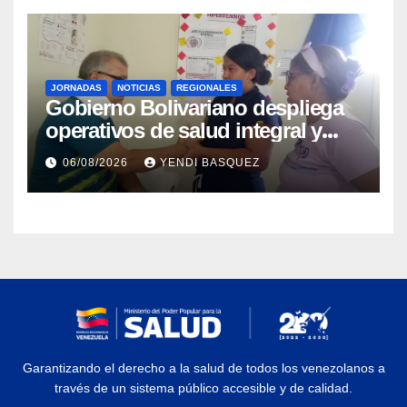
JORNADAS
NOTICIAS
REGIONALES
Gobierno Bolivariano despliega
operativos de salud integral y
protección social en los
06/08/2026
YENDI BASQUEZ
municipios Sucre y Mario
Briceño Iragorry del estado
Aragua
Garantizando el derecho a la salud de todos los venezolanos a
través de un sistema público accesible y de calidad.