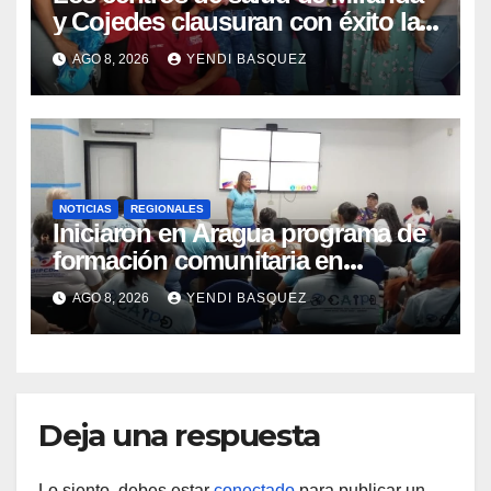
y Cojedes clausuran con éxito la
Semana Mundial de la Lactancia
AGO 8, 2026
YENDI BASQUEZ
Materna
NOTICIAS
REGIONALES
Iniciaron en Aragua programa de
formación comunitaria en
atención a personas con
AGO 8, 2026
YENDI BASQUEZ
discapacidad
Deja una respuesta
Lo siento, debes estar
conectado
para publicar un