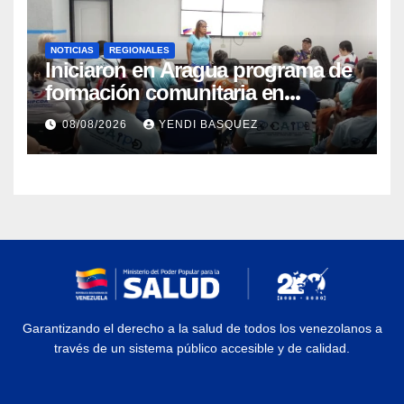
NOTICIAS
REGIONALES
Iniciaron en Aragua programa de
formación comunitaria en
atención a personas con
08/08/2026
YENDI BASQUEZ
discapacidad
Garantizando el derecho a la salud de todos los venezolanos a
través de un sistema público accesible y de calidad.