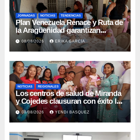
JORNADAS
NOTICIAS
TENDENCIAS
Plan Venezuela Renace y Ruta de
la Aragüeñidad garantizan
atención médica integral en
08/08/2026
ERIKA GARCÍA
Aragua
NOTICIAS
REGIONALES
Los centros de salud de Miranda
y Cojedes clausuran con éxito la
Semana Mundial de la Lactancia
08/08/2026
YENDI BASQUEZ
Materna