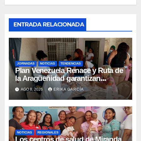
ENTRADA RELACIONADA
JORNADAS
NOTICIAS
TENDENCIAS
Plan Venezuela Renace y Ruta de
la Aragüeñidad garantizan
atención médica integral en
AGO 8, 2026
ERIKA GARCÍA
Aragua
NOTICIAS
REGIONALES
Los centros de salud de Miranda