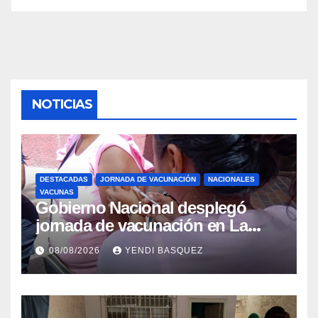
NOTICIAS
DESTACADAS
JORNADA DE VACUNACIÓN
NACIONALES
VACUNAS
Gobierno Nacional desplegó
jornada de vacunación en La
Guaira para garantizar protección
08/08/2026
YENDI BASQUEZ
epidemiológica