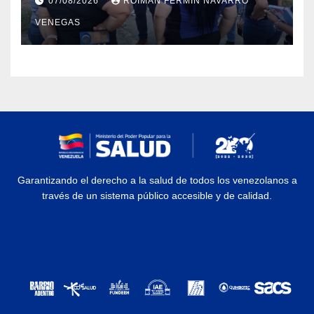
07/08/2026
ROIMAN FERMIN NAVARRO
del Centro Psicofamiliar El Niño y
VENEGAS
el Mar
Garantizando el derecho a la salud de todos los venezolanos a
través de un sistema público accesible y de calidad.