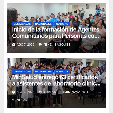
DESTACADAS
NACIONALES
NOTICIAS
Inicio de la formación de Agentes
Comunitarios para Personas con
Discapacidad en el Centro de
AGO 7, 2026
YENDI BASQUEZ
Rehabilitación J.J. Arvelo
DESTACADAS
NACIONALES
NOTICIAS
MinSalud entregó 63 certificados
a asistentes de laboratorio clínico
para garantizar respaldo legal y
AGO 7, 2026
ROIMAN FERMIN NAVARRO
profesional
VENEGAS