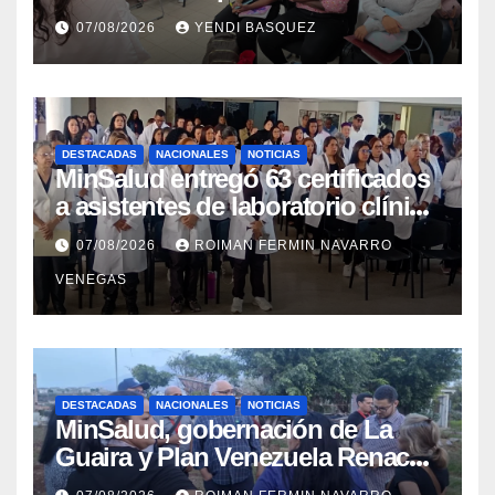
Discapacidad en el Centro de
07/08/2026
YENDI BASQUEZ
Rehabilitación J.J. Arvelo
DESTACADAS
NACIONALES
NOTICIAS
MinSalud entregó 63 certificados
a asistentes de laboratorio clínico
para garantizar respaldo legal y
07/08/2026
ROIMAN FERMIN NAVARRO
profesional
VENEGAS
DESTACADAS
NACIONALES
NOTICIAS
MinSalud, gobernación de La
Guaira y Plan Venezuela Renace
iniciaron la rehabilitación integral