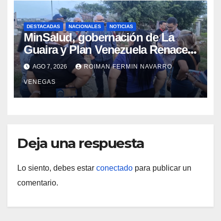
DESTACADAS
NACIONALES
NOTICIAS
MinSalud, gobernación de La
Guaira y Plan Venezuela Renace
iniciaron la rehabilitación integral
AGO 7, 2026
ROIMAN FERMIN NAVARRO
del Centro Psicofamiliar El Niño y
VENEGAS
el Mar
Deja una respuesta
Lo siento, debes estar
conectado
para publicar un
comentario.